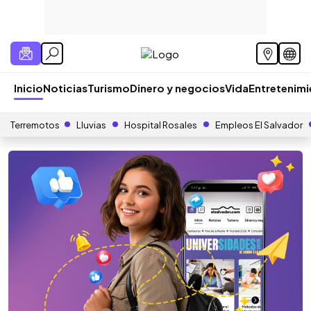
Inicio
Noticias
Turismo
Dinero y negocios
Vida
Entretenim
Terremotos
Lluvias
Hospital Rosales
Empleos El Salvador