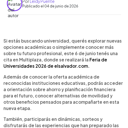
Por
Leidy Puente
Publicado el 04 de junio de 2026
Resumen del artículo:
0:00
►
HONOR, Juan Valdez, PRISMAMODA, Flert,
Escuchar artículo
Si estás buscando universidad, querés explorar nuevas
Eduardo Franco, Paintball Park El Salvador y
opciones académicas o simplemente conocer más
Confitería Americana son las marcas
sobre tu futuro profesional, este 6 de junio tenés una
patrocinadoras que participarán en la Feria de
cita en Multiplaza, donde se realizará la
Feria de
Universidades 2026 de elsalvador.com. Además
Universidades 2026 de elsalvador.com.
de conocer la oferta académica de universidades
e instituciones especializadas, los asistentes
Además de conocer la oferta académica de
podrán participar en dinámicas, sorteos y
reconocidas instituciones educativas, podrás acceder
actividades durante toda la jornada. El evento se
a orientación sobre ahorro y planificación financiera
realizará este 6 de junio en Multiplaza y busca
para el futuro, conocer alternativas de movilidad y
brindar orientación, experiencias y oportunidades
otros beneficios pensados para acompañarte en esta
a los jóvenes que están por tomar una de las
nueva etapa.
decisiones más importantes de su vida: elegir su
futuro profesional.
También, participarás en dinámicas, sorteos y
disfrutarás de las experiencias que han preparado las