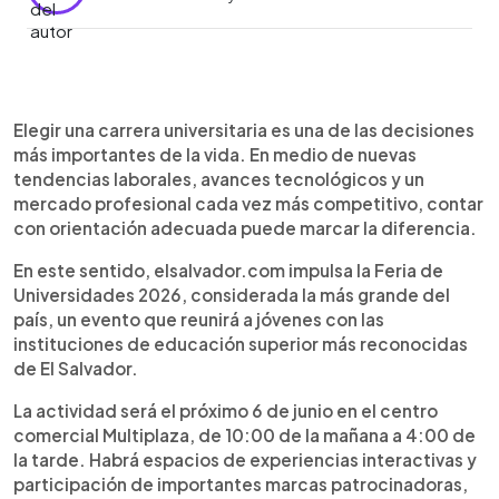
Resumen del artículo:
0:00
►
La Feria de Universidades 2026 de
Escuchar artículo
Elegir una carrera universitaria es una de las decisiones
elsalvador.com reunirá en Multiplaza a
más importantes de la vida. En medio de nuevas
reconocidas instituciones académicas, marcas
tendencias laborales, avances tecnológicos y un
patrocinadoras y jóvenes interesados en definir su
mercado profesional cada vez más competitivo, contar
futuro profesional. El evento se realizará el 6 de
con orientación adecuada puede marcar la diferencia.
junio y ofrecerá orientación académica,
información sobre carreras y experiencias
En este sentido, elsalvador.com impulsa la Feria de
interactivas.
Universidades 2026, considerada la más grande del
país, un evento que reunirá a jóvenes con las
instituciones de educación superior más reconocidas
de El Salvador.
La actividad será el próximo 6 de junio en el centro
comercial Multiplaza, de 10:00 de la mañana a 4:00 de
la tarde. Habrá espacios de experiencias interactivas y
participación de importantes marcas patrocinadoras,