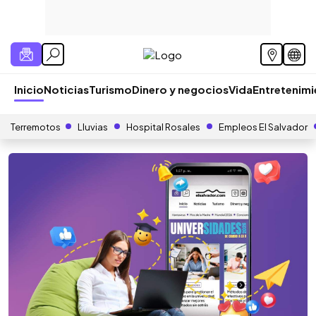
Inicio
Noticias
Turismo
Dinero y negocios
Vida
Entretenim
Terremotos
Lluvias
Hospital Rosales
Empleos El Salvador