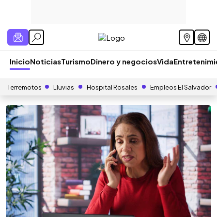
Inicio
Noticias
Turismo
Dinero y negocios
Vida
Entretenim
Terremotos
Lluvias
Hospital Rosales
Empleos El Salvador