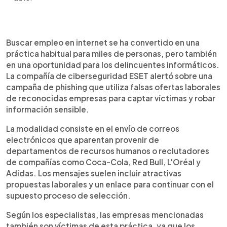
Resumen del artículo:
0:00
►
Expertos en ciberseguridad alertaron sobre una
Escuchar artículo
Buscar empleo en internet se ha convertido en una
campaña de phishing que utiliza nombres de
práctica habitual para miles de personas, pero también
empresas reconocidas como Coca-Cola, Adidas,
en una oportunidad para los delincuentes informáticos.
Red Bull y L'Oréal para engañar a personas que
La compañía de ciberseguridad ESET alertó sobre una
buscan trabajo. Los delincuentes envían correos
campaña de phishing que utiliza falsas ofertas laborales
con supuestas vacantes y enlaces a formularios
de reconocidas empresas para captar víctimas y robar
falsos para obtener datos personales y
información sensible.
credenciales de correo electrónico. Entre las
principales señales de alerta están los remitentes
La modalidad consiste en el envío de correos
con dominios no oficiales, enlaces sospechosos y
electrónicos que aparentan provenir de
solicitudes de contraseñas. Especialistas
departamentos de recursos humanos o reclutadores
recuerdan que ninguna empresa legítima pide las
de compañías como Coca-Cola, Red Bull, L'Oréal y
claves de acceso de una cuenta durante un
Adidas. Los mensajes suelen incluir atractivas
proceso de selección.
propuestas laborales y un enlace para continuar con el
supuesto proceso de selección.
Según los especialistas, las empresas mencionadas
también son víctimas de esta práctica, ya que los