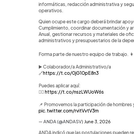
informáticas, redacción administrativa y se
operativos.
Quien ocupe este cargo deberá brindar apoyo
Cumplimiento, coordinar documentación y arc
Anual, gestionar recursos y materiales de of
administrativos y presupuestarios de la depe
Forma parte de nuestro equipo de trabajo. 👩
▶️ Colaborador/a Administrativo/a
🔗
https://t.co/0jG10pE8n3
Puedes aplicar aquí:
👉🏽
https://t.co/nszLWUoW6s
📌 Promovemos la participación de hombres y
pic.twitter.com/rvitVvtV3m
— ANDA (@ANDASV)
June 3, 2026
ANDA indicó que las postulaciones pueden real