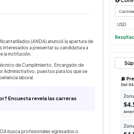
💱 Conv
WhatsApp
Copiar link
Resultad
as laborales: Técnico de
lcantarillados (ANDA) anunció la apertura de
rculante de Monto Fijo y
s interesados a presentar su candidatura a
os están dirigidos a profesionales y
 la institución.
ncia en áreas administrativas,
Súp
Técnico de Cumplimiento, Encargado de
ostulaciones se realizan a través del
r Administrativo, puestos para los que se
los requisitos figuran conocimientos
eriencia laboral.
ernamental y gestión administrativa.
te para aplicar a las vacantes es el 17
or? Encuesta revela las carreras
ANDA busca profesionales egresados o