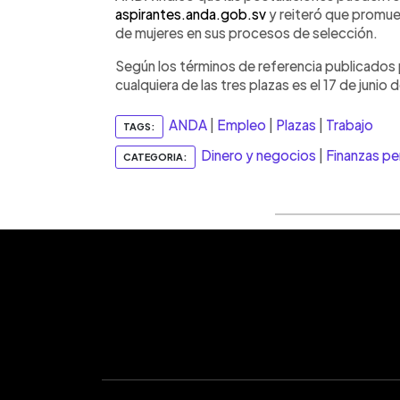
aspirantes.anda.gob.sv
y reiteró que promue
de mujeres en sus procesos de selección.
Según los términos de referencia publicados por
cualquiera de las tres plazas es el 17 de junio
ANDA
|
Empleo
|
Plazas
|
Trabajo
TAGS:
Dinero y negocios
|
Finanzas pe
CATEGORIA: