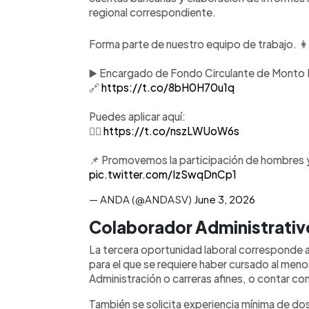
regional correspondiente.
Forma parte de nuestro equipo de trabajo. 👩
▶️ Encargado de Fondo Circulante de Monto F
🔗
https://t.co/8bH0H70u1q
Puedes aplicar aquí:
👉🏽
https://t.co/nszLWUoW6s
📌 Promovemos la participación de hombres y
pic.twitter.com/IzSwqDnCp1
— ANDA (@ANDASV)
June 3, 2026
Colaborador Administrativ
La tercera oportunidad laboral corresponde 
para el que se requiere haber cursado al menos
Administración o carreras afines, o contar co
También se solicita experiencia mínima de do