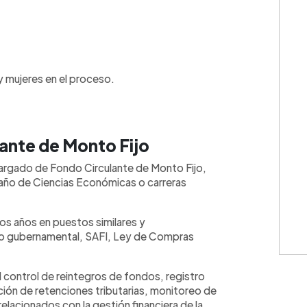
 mujeres en el proceso.
💳 Calc
ante de Monto Fijo
cargado de Fondo Circulante de Monto Fijo,
 año de Ciencias Económicas o carreras
dos años en puestos similares y
to gubernamental, SAFI, Ley de Compras
Cuota: 
l control de reintegros de fondos, registro
ción de retenciones tributarias, monitoreo de
⚠️
IMPO
elacionados con la gestión financiera de la