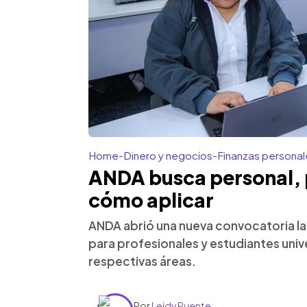
Home
-
Dinero y negocios
-
Finanzas personal
ANDA busca personal, p
cómo aplicar
ANDA abrió una nueva convocatoria lab
para profesionales y estudiantes univ
respectivas áreas.
Por
Leidy Puente