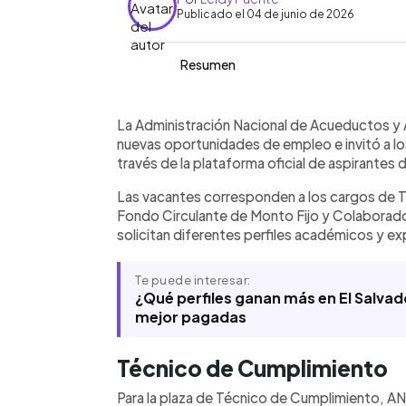
Publicado el 04 de junio de 2026
Resumen
Resumen del artículo:
0:00
Facebook
Twitter
►
ANDA anunció la apertura de tres plaz
Escuchar artículo
La Administración Nacional de Acueductos y A
Cumplimiento, Encargado de Fondo Ci
nuevas oportunidades de empleo e invitó a lo
Colaborador Administrativo. Los puest
través de la plataforma oficial de aspirantes de
estudiantes universitarios con experie
Las vacantes corresponden a los cargos de 
financieras y de control interno. Las p
Fondo Circulante de Monto Fijo y Colaborado
portal aspirantes.anda.gob.sv. Entre 
solicitan diferentes perfiles académicos y exp
en compras públicas, contabilidad gub
La institución informó que la fecha lími
de junio de 2026.
Te puede interesar:
¿Qué perfiles ganan más en El Salvad
mejor pagadas
Técnico de Cumplimiento
Para la plaza de Técnico de Cumplimiento, 