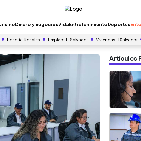
urismo
Dinero y negocios
Vida
Entretenimiento
Deportes
Ento
Hospital Rosales
Empleos El Salvador
Viviendas El Salvador
Artículo