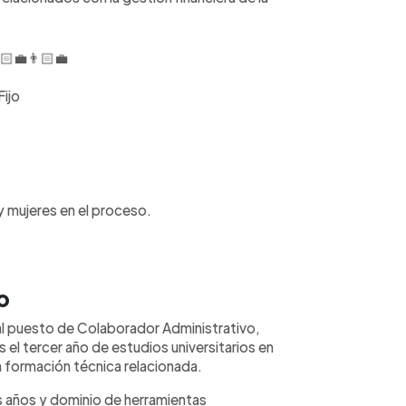
monedas
únicamen
represen
contract
‍💼👨🏻‍💼
cálculos
condicio
consulte
ijo
 mujeres en el proceso.
o
al puesto de Colaborador Administrativo,
 el tercer año de estudios universitarios en
n formación técnica relacionada.
s años y dominio de herramientas