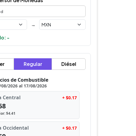
ersor de Monedas
→
o: -
er
Regular
Diésel