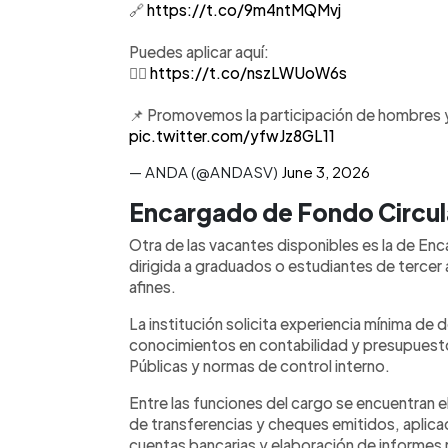
🔗
https://t.co/9m4ntMQMvj
Puedes aplicar aquí:
👉🏽
https://t.co/nszLWUoW6s
📌 Promovemos la participación de hombres y
pic.twitter.com/yfwJz8GL11
— ANDA (@ANDASV)
June 3, 2026
Encargado de Fondo Circul
Otra de las vacantes disponibles es la de En
dirigida a graduados o estudiantes de tercer
afines.
La institución solicita experiencia mínima de 
conocimientos en contabilidad y presupues
Públicas y normas de control interno.
Entre las funciones del cargo se encuentran e
de transferencias y cheques emitidos, aplica
cuentas bancarias y elaboración de informes r