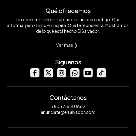
Qué ofrecemos
Te ofrecemos un portal que evoluciona contigo. Que
informa, pero también inspira. Que te representa. Mostramos
de lo que está hecho El Salvador.
Ver mas ❯
Síguenos
Contáctanos
+503 7854 0662
anunciate@elsalvador.com