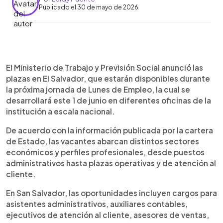
Publicado el 30 de mayo de 2026
Resumen del artículo:
0:00
►
El Ministerio de Trabajo anunció las plazas
Escuchar artículo
El Ministerio de Trabajo y Previsión Social anunció las
disponibles para la jornada de Lunes de Empleo
plazas en El Salvador, que estarán disponibles durante
de este 1 de junio en diferentes puntos del país.
la próxima jornada de Lunes de Empleo, la cual se
Las vacantes incluyen puestos como asistentes
desarrollará este 1 de junio en diferentes oficinas de la
administrativos, auxiliares contables, asesores y
institución a escala nacional.
ejecutivos de ventas, cajeros, cocineros,
operarios, bodegueros, motoristas, técnicos de
De acuerdo con la información publicada por la cartera
mantenimiento y personal de atención al cliente.
de Estado, las vacantes abarcan distintos sectores
Las oportunidades estarán disponibles en San
económicos y perfiles profesionales, desde puestos
Salvador y en las zonas occidental, paracentral y
administrativos hasta plazas operativas y de atención al
oriental. La institución invitó a los interesados a
cliente.
acercarse a sus oficinas con la documentación
requerida para aplicar a las ofertas laborales y
En San Salvador, las oportunidades incluyen cargos para
optar a una oportunidad de empleo formal.
asistentes administrativos, auxiliares contables,
ejecutivos de atención al cliente, asesores de ventas,