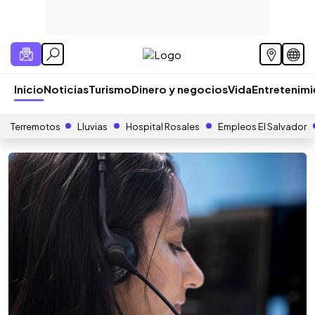
Inicio
Noticias
Turismo
Dinero y negocios
Vida
Entretenim
Terremotos
Lluvias
Hospital Rosales
Empleos El Salvador