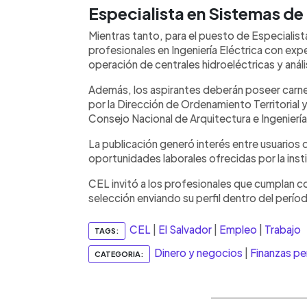
Especialista en Sistemas de
Mientras tanto, para el puesto de Especialis
profesionales en Ingeniería Eléctrica con expe
operación de centrales hidroeléctricas y análi
Además, los aspirantes deberán poseer carnet
por la Dirección de Ordenamiento Territorial 
Consejo Nacional de Arquitectura e Ingeniería
La publicación generó interés entre usuarios 
oportunidades laborales ofrecidas por la inst
CEL invitó a los profesionales que cumplan co
selección enviando su perfil dentro del perío
CEL
|
El Salvador
|
Empleo
|
Trabajo
TAGS:
Dinero y negocios
|
Finanzas pe
CATEGORIA: