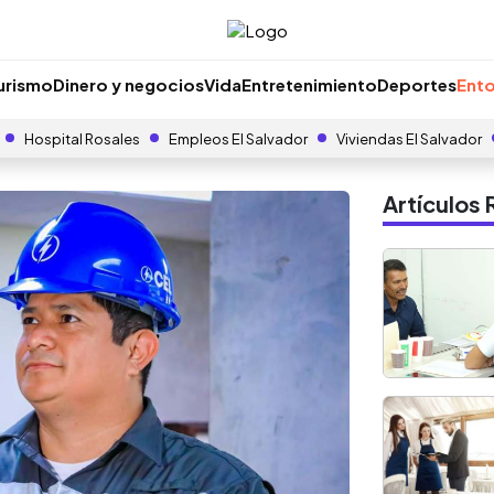
urismo
Dinero y negocios
Vida
Entretenimiento
Deportes
Ento
Hospital Rosales
Empleos El Salvador
Viviendas El Salvador
Artículo