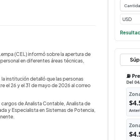
Resultad
WhatsApp
Copiar link
 del Río Lempa (CEL) anunció nuevas
 Lempa (CEL) informó sobre la apertura de
Súp
nales en distintas áreas. Las plazas
 personal en diferentes áreas técnicas,
 Analista de Auditoría, Analista
ialista en Sistemas de Potencia. La
 la institución detalló que las personas
ones serán permanentes y que los
re el 26 y el 31 de mayo de 2026 al correo
vida entre el 26 y el 31 de mayo de
ntre los requisitos destacan
itaria y conocimientos técnicos
s cargos de Analista Contable, Analista de
vocatoria fue publicada en redes
rada y Especialista en Sistemas de Potencia,
ios que buscan empleo formal.
anente.