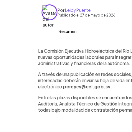
Por
Leidy Puente
Publicado el 27 de mayo de 2026
Resumen
Resumen del artículo:
0:00
Facebook
Twitter
►
La Comisión Ejecutiva Hidroeléctrica
Escuchar artículo
La Comisión Ejecutiva Hidroeléctrica del Río
oportunidades laborales para profesio
nuevas oportunidades laborales para integrar
disponibles son para Analista Contable,
administrativas y financieras de la autónoma.
Técnico de Gestión Integrada y Espec
A través de una publicación en redes sociales,
autónoma informó que las contrataci
interesadas deberán enviar su hoja de vida ent
interesados deberán enviar su hoja de 
electrónico
pcreyes@cel.gob.sv
.
2026 al correo pcreyes@cel.gob.sv. E
experiencia previa, formación univers
Entre las plazas disponibles se encuentran lo
específicos según cada cargo. La con
Auditoría, Analista Técnico de Gestión Integ
sociales y generó interés entre usuar
todas bajo modalidad de contratación perm