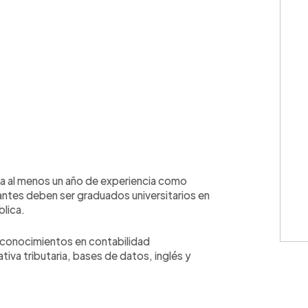
💳 Calc
ita al menos un año de experiencia como
rantes deben ser graduados universitarios en
lica.
Cuota: 
 conocimientos en contabilidad
tiva tributaria, bases de datos, inglés y
⚠️
IMPO
monedas
únicamen