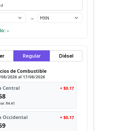
→
o: -
er
Regular
Diésel