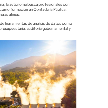
oría, la autónoma busca profesionales con
represen
contract
sí como formación en Contaduría Pública,
cálculos
eras afines.
condicio
consulte
 de herramientas de análisis de datos como
presupuestaria, auditoría gubernamental y