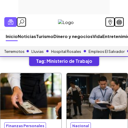
Inicio
Noticias
Turismo
Dinero y negocios
Vida
Entretenim
Terremotos
Lluvias
Hospital Rosales
Empleos El Salvador
Tag:
Ministerio de Trabajo
Finanzas Personales
Nacional