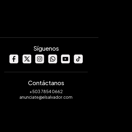
Síguenos
Contáctanos
+503 7854 0662
anunciate@elsalvador.com