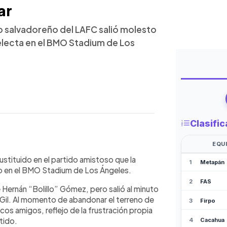
ar
o salvadoreño del LAFC salió molesto
electa en el BMO Stadium de Los
WhatsApp
Copiar link
er sustituido al minuto 65 en el
ustituido en el partido amistoso que la
, disputado en el BMO Stadium de Los
o en el BMO Stadium de Los Ángeles.
ular, pero no logró encontrarse
e Hernán “Bolillo” Gómez, pero salió al minuto
o por Cristian Gil. Su reacción
n Gil. Al momento de abandonar el terreno de
que busca mayor protagonismo y
os amigos, reflejo de la frustración propia
 club como en la selección. Aunque fue
rtido.
lillo” Gómez tendrá el reto de sacar