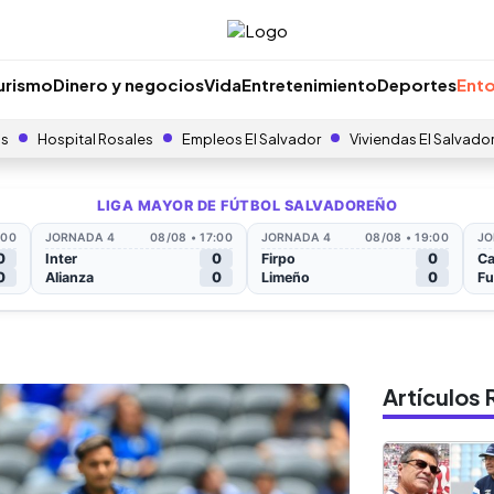
urismo
Dinero y negocios
Vida
Entretenimiento
Deportes
Ento
as
Hospital Rosales
Empleos El Salvador
Viviendas El Salvado
Artículo