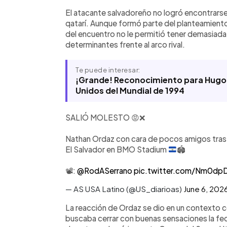
lo mejor de Ordaz en la Selecta.
El atacante salvadoreño no logró encontrar
qatarí. Aunque formó parte del planteamiento 
del encuentro no le permitió tener demasiada 
determinantes frente al arco rival.
Te puede interesar:
¡Grande! Reconocimiento para Hugo P
Unidos del Mundial de 1994
SALIÓ MOLESTO 😡❌
Nathan Ordaz con cara de pocos amigos tras se
El Salvador en BMO Stadium
🏟️
📽️:
@RodASerrano
pic.twitter.com/Nm0d
— AS USA Latino (@US_diarioas)
June 6, 202
La reacción de Ordaz se dio en un contexto c
buscaba cerrar con buenas sensaciones la fec