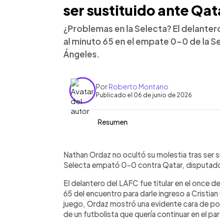
ser sustituido ante Qat
¿Problemas en la Selecta? El delanter
al minuto 65 en el empate 0-0 de la S
Ángeles.
Por
Roberto Montano
Publicado el 06 de junio de 2026
Resumen
Resumen del artículo:
0:00
Facebook
Twitter
►
Nathan Ordaz mostró su molestia tras s
Escuchar artículo
Nathan Ordaz no ocultó su molestia tras ser s
empate 0-0 entre la Selecta y Qatar
Selecta empató 0-0 contra Qatar, disputad
Ángeles. El delantero del LAFC fue tit
El delantero del LAFC fue titular en el once d
cómodo en el partido y fue reemplazad
65 del encuentro para darle ingreso a Cristia
reflejó la frustración de un jugador 
juego, Ordaz mostró una evidente cara de poc
reencontrarse con el gol, tanto en su
de un futbolista que quería continuar en el pa
una calentura del momento, Hernán “Bo