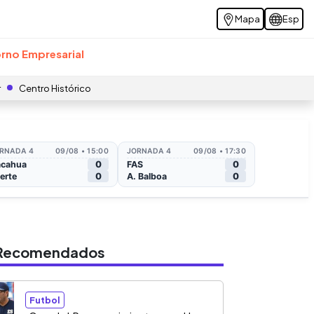
Mapa
Esp
rno Empresarial
r
Centro Histórico
s Recomendados
Futbol