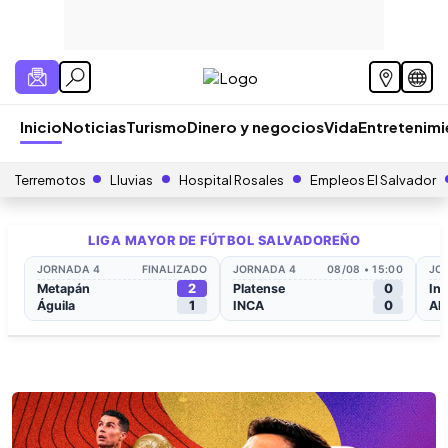
Inicio
Noticias
Turismo
Dinero y negocios
Vida
Entretenim
Terremotos
Lluvias
Hospital Rosales
Empleos El Salvador