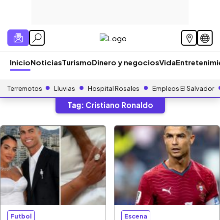
Inicio
Noticias
Turismo
Dinero y negocios
Vida
Entretenim
Terremotos
Lluvias
Hospital Rosales
Empleos El Salvador
Tag:
Cristiano Ronaldo
Futbol
Escena