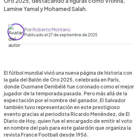
Oro 2025, destacando a figuras como Vitinha,
Lamine Yamal y Mohamed Salah.
Por
Roberto Montano
Publicado el 27 de septiembre de 2025
Resumen del artículo:
0:00
►
El Salvador estuvo representado en la votación
Escuchar artículo
El fútbol mundial vivió una nueva página de historia con
del Balón de Oro 2025, que coronó a Ousmane
la gala del Balón de Oro 2025, celebrada en París,
Dembélé como mejor jugador del mundo. En la
donde Ousmane Dembélé fue coronado como el mejor
elección, el voto salvadoreño colocó primero a
jugador de la temporada pasada. Pero más allá de la
Vitinha, pieza clave del PSG que conquistó el
expectación por el nombre del ganador, El Salvador
triplete, en segundo lugar a la joven estrella del
también tuvo representación en este prestigioso
Barcelona Lamine Yamal, y tercero a Mohamed
evento gracias al periodista Ricardo Menéndez, de El
Salah del Liverpool. El top cinco se completó con
Diario de Hoy, quien fue el encargado de emitir el voto
Raphinha y el propio Dembélé, ganador del
en nombre del país para este galardón que organiza la
premio. En total, el francés sumó 1,380 puntos,
revista France Football desde 1956.
superando a Yamal (1,059) y a Vitinha (703), en un