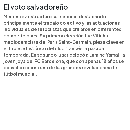
resultado divulgado por France Football tras la
El voto salvadoreño
ceremonia en París.
Menéndez estructuró su elección destacando
principalmente el trabajo colectivo y las actuaciones
individuales de futbolistas que brillaron en diferentes
competiciones. Su primera elección fue Vitinha,
mediocampista del París Saint-Germain, pieza clave en
el triplete histórico del club francés la pasada
temporada. En segundo lugar colocó a Lamine Yamal, la
joven joya del FC Barcelona, que con apenas 18 años se
consolidó como una de las grandes revelaciones del
fútbol mundial.