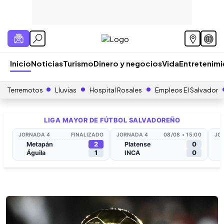
Inicio
Noticias
Turismo
Dinero y negocios
Vida
Entretenim
Terremotos
Lluvias
Hospital Rosales
Empleos El Salvador