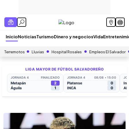
Inicio
Noticias
Turismo
Dinero y negocios
Vida
Entretenim
Terremotos
Lluvias
Hospital Rosales
Empleos El Salvador