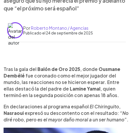
aseguró que su hijo merecía el premio y adelantó
que “el próximo será español”
Por
Roberto Montano / Agencias
Publicado el 24 de septiembre de 2025
Resumen del artículo:
0:00
►
El padre de Lamine Yamal, Nasraoui, expresó su
Escuchar artículo
Tras la gala del
Balón de Oro 2025
, donde
Ousmane
inconformidad tras el Balón de Oro 2025, en el
Dembélé
fue coronado como el mejor jugador del
que su hijo quedó segundo detrás de Ousmane
mundo, las reacciones no se hicieron esperar. Entre
Dembélé. En declaraciones a *El Chiringuito*,
ellas destacó la del padre de
Lamine Yamal
, quien
aseguró: “No diré robo, pero es el mayor daño
terminó en la segunda posición con apenas 18 años.
moral a un ser humano”. Añadió que considera a
Yamal “el mejor jugador del mundo con mucha
En declaraciones al programa español
El Chiringuito
,
diferencia, no porque sea mi hijo, sino porque no
Nasraoui
expresó su descontento con el resultado:
“No
tiene rivales”. También insinuó irregularidades al
diré robo, pero es el mayor daño moral a un ser humano”
.
afirmar que “aquí ha pasado algo muy raro”,
aunque se mostró optimista: “El próximo año será