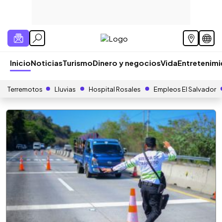
Inicio
Noticias
Turismo
Dinero y negocios
Vida
Entretenim
Terremotos
Lluvias
Hospital Rosales
Empleos El Salvador