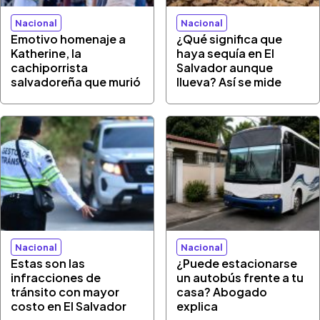
Nacional
Nacional
Emotivo homenaje a
¿Qué significa que
Katherine, la
haya sequía en El
cachiporrista
Salvador aunque
salvadoreña que murió
llueva? Así se mide
Nacional
Nacional
Estas son las
¿Puede estacionarse
infracciones de
un autobús frente a tu
tránsito con mayor
casa? Abogado
costo en El Salvador
explica