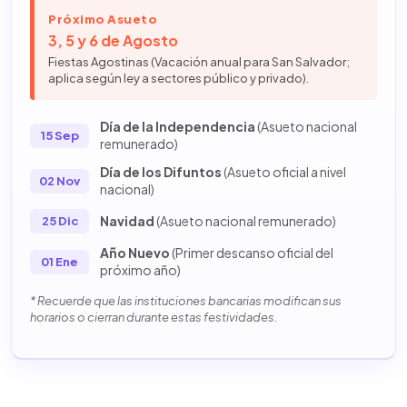
Próximo Asueto
3, 5 y 6 de Agosto
Fiestas Agostinas (Vacación anual para San Salvador;
aplica según ley a sectores público y privado).
Día de la Independencia
(Asueto nacional
15 Sep
remunerado)
Día de los Difuntos
(Asueto oficial a nivel
02 Nov
nacional)
Navidad
(Asueto nacional remunerado)
25 Dic
Año Nuevo
(Primer descanso oficial del
01 Ene
próximo año)
* Recuerde que las instituciones bancarias modifican sus
horarios o cierran durante estas festividades.