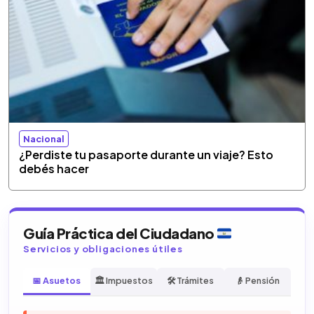
Nacional
¿Perdiste tu pasaporte durante un viaje? Esto
debés hacer
Guía Práctica del Ciudadano
Servicios y obligaciones útiles
📅 Asuetos
🏛️ Impuestos
🛠️ Trámites
👴 Pensión