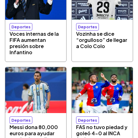
Deportes
Deportes
Voces internas de la
Vozinha se dice
FIFA aumentan
“orgulloso” de llegar
presión sobre
a Colo Colo
Infantino
Deportes
Deportes
Messi dona 80,000
FAS no tuvo piedad y
euros para ayudar
goleó 4-0 al INCA