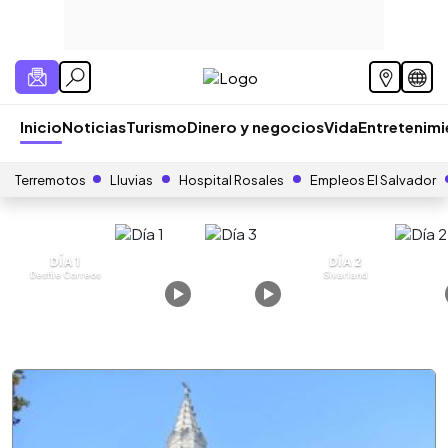
Inicio
Noticias
Turismo
Dinero y negocios
Vida
Entretenim
Terremotos
Lluvias
Hospital Rosales
Empleos El Salvador
DÍA 1
DÍA 2
Desfile Correos
Sivarland