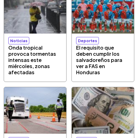
Noticias
Deportes
Onda tropical
El requisito que
provoca tormentas
deben cumplir los
intensas este
salvadoreños para
miércoles, zonas
ver a FAS en
afectadas
Honduras