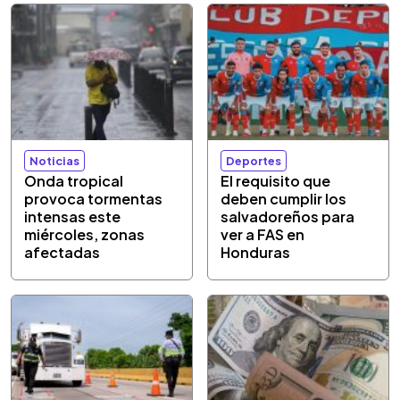
Noticias
Deportes
Onda tropical
El requisito que
provoca tormentas
deben cumplir los
intensas este
salvadoreños para
miércoles, zonas
ver a FAS en
afectadas
Honduras