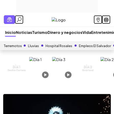
Inicio
Noticias
Turismo
Dinero y negocios
Vida
Entretenim
Terremotos
Lluvias
Hospital Rosales
Empleos El Salvador
DÍA 1
DÍA 2
Desfile Correos
Sivarland