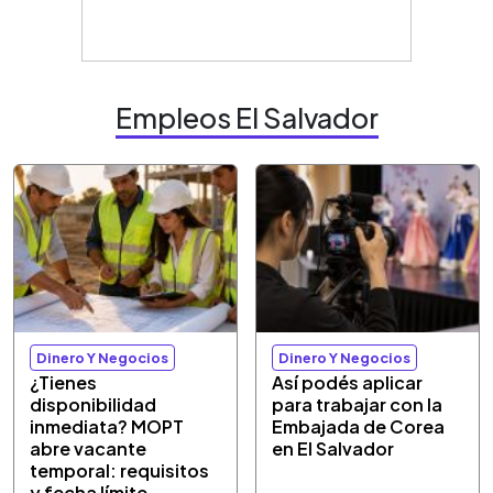
Empleos El Salvador
Dinero Y Negocios
Dinero Y Negocios
¿Tienes
Así podés aplicar
disponibilidad
para trabajar con la
inmediata? MOPT
Embajada de Corea
abre vacante
en El Salvador
temporal: requisitos
y fecha límite