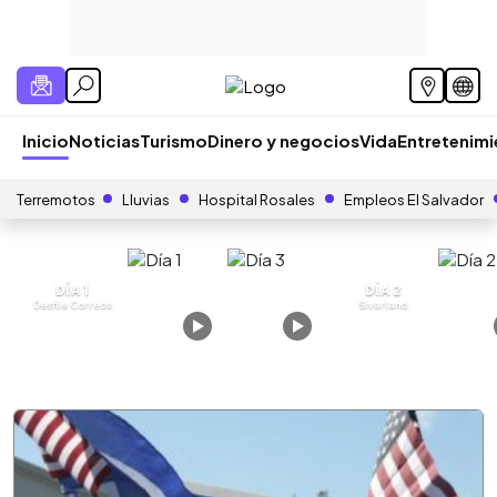
Inicio
Noticias
Turismo
Dinero y negocios
Vida
Entretenim
Terremotos
Lluvias
Hospital Rosales
Empleos El Salvador
DÍA 1
DÍA 2
Desfile Correos
Sivarland