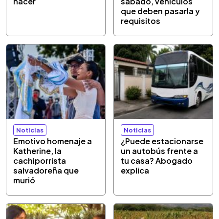
hacer
sábado, vehículos
que deben pasarla y
requisitos
Noticias
Noticias
Emotivo homenaje a
¿Puede estacionarse
Katherine, la
un autobús frente a
cachiporrista
tu casa? Abogado
salvadoreña que
explica
murió