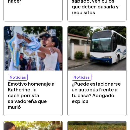
hacer
sábado, vehículos
que deben pasarla y
requisitos
Noticias
Noticias
Emotivo homenaje a
¿Puede estacionarse
Katherine, la
un autobús frente a
cachiporrista
tu casa? Abogado
salvadoreña que
explica
murió