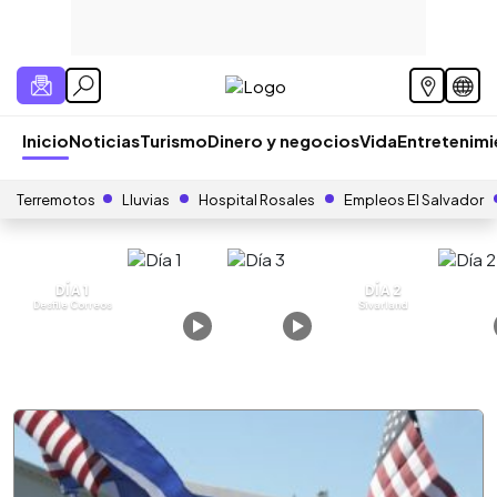
Inicio
Noticias
Turismo
Dinero y negocios
Vida
Entretenim
Terremotos
Lluvias
Hospital Rosales
Empleos El Salvador
DÍA 1
DÍA 2
Desfile Correos
Sivarland