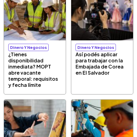
Dinero Y Negocios
Dinero Y Negocios
¿Tienes
Así podés aplicar
disponibilidad
para trabajar con la
inmediata? MOPT
Embajada de Corea
abre vacante
en El Salvador
temporal: requisitos
y fecha límite