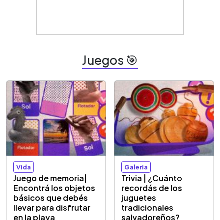
Juegos 🎯
Vida
Galeria
Juego de memoria|
Trivia | ¿Cuánto
Encontrá los objetos
recordás de los
básicos que debés
juguetes
llevar para disfrutar
tradicionales
en la playa
salvadoreños?