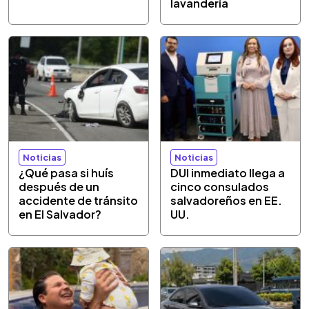
lavandería
Noticias
Noticias
¿Qué pasa si huís
DUI inmediato llega a
después de un
cinco consulados
accidente de tránsito
salvadoreños en EE.
en El Salvador?
UU.