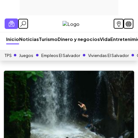
Inicio
Noticias
Turismo
Dinero y negocios
Vida
Entretenim
TPS
Juegos
Empleos El Salvador
Viviendas El Salvador