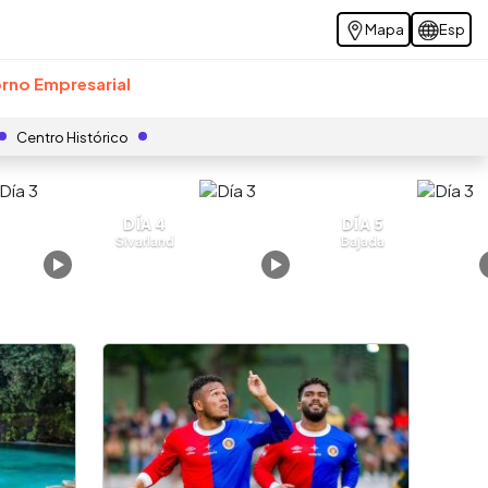
Mapa
Esp
rno Empresarial
Centro Histórico
DÍA 4
DÍA 5
Sivarland
Bajada