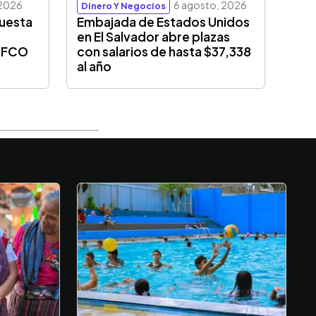
 2026
6 agosto, 2026
Dinero Y Negocios
puesta
Embajada de Estados Unidos
en El Salvador abre plazas
CIFCO
con salarios de hasta $37,338
al año