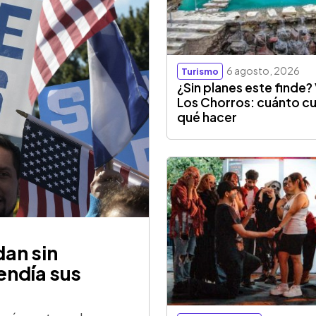
6 agosto, 2026
Turismo
¿Sin planes este finde? 
Los Chorros: cuánto cu
qué hacer
an sin
endía sus