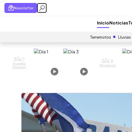
Newsletter
Inicio
Noticias
T
Terremotos
Lluvias
DÍA 1
DÍA 2
Desfile
Sivarland
Correos