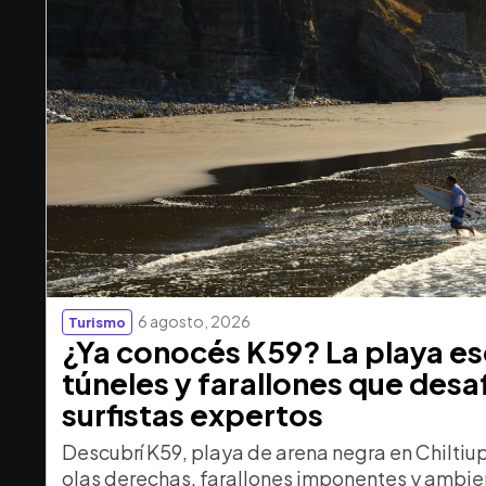
6 agosto, 2026
Turismo
¿Ya conocés K59? La playa e
túneles y farallones que desaf
surfistas expertos
Descubrí K59, playa de arena negra en Chiltiu
olas derechas, farallones imponentes y ambien