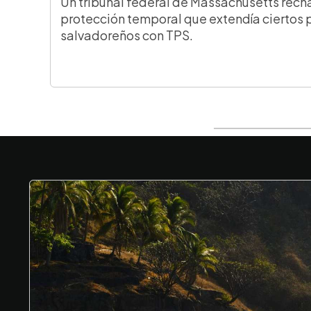
Un tribunal federal de Massachusetts rech
protección temporal que extendía ciertos 
salvadoreños con TPS.