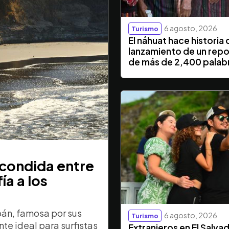
6 agosto, 2026
Turismo
El náhuat hace historia 
lanzamiento de un repo
de más de 2,400 palab
scondida entre
ía a los
pán, famosa por sus
6 agosto, 2026
Turismo
te ideal para surfistas
Extranjeros en El Salva