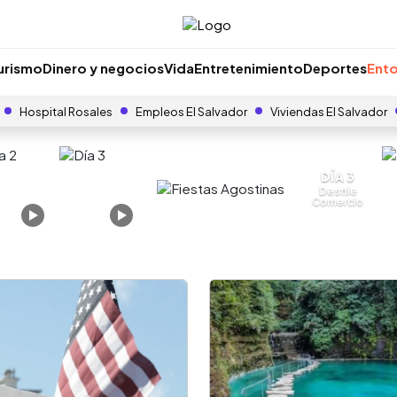
urismo
Dinero y negocios
Vida
Entretenimiento
Deportes
Ento
Hospital Rosales
Empleos El Salvador
Viviendas El Salvador
DÍA 3
Desfile
Comercio