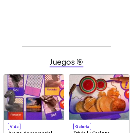
Juegos 🎯
Vida
Galeria