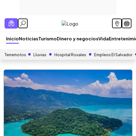
Inicio
Noticias
Turismo
Dinero y negocios
Vida
Entretenim
Terremotos
Lluvias
Hospital Rosales
Empleos El Salvador