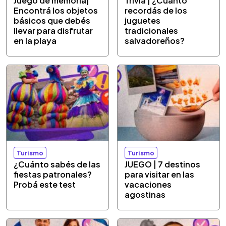
Juego de memoria|
Trivia | ¿Cuánto
Encontrá los objetos
recordás de los
básicos que debés
juguetes
llevar para disfrutar
tradicionales
en la playa
salvadoreños?
Turismo
Turismo
¿Cuánto sabés de las
JUEGO | 7 destinos
fiestas patronales?
para visitar en las
Probá este test
vacaciones
agostinas