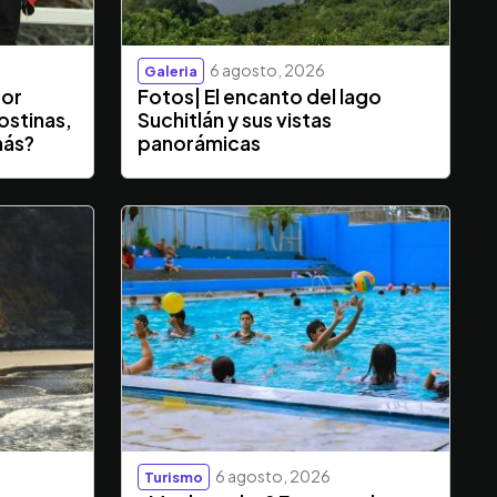
6 agosto, 2026
Galeria
dor
Fotos| El encanto del lago
ostinas,
Suchitlán y sus vistas
más?
panorámicas
6 agosto, 2026
Turismo