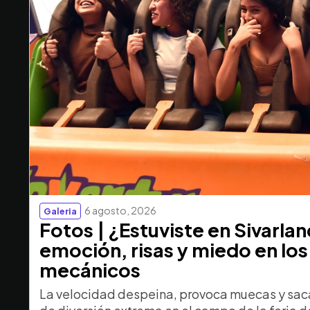
6 agosto, 2026
Galeria
Fotos | ¿Estuviste en Sivarla
emoción, risas y miedo en los
mecánicos
La velocidad despeina, provoca muecas y saca