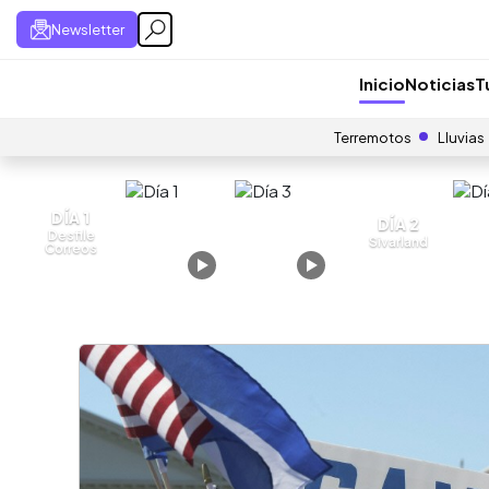
Newsletter
Inicio
Noticias
T
Terremotos
Lluvias
DÍA 1
DÍA 2
Desfile
Sivarland
Correos