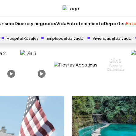
urismo
Dinero y negocios
Vida
Entretenimiento
Deportes
Ento
Hospital Rosales
Empleos El Salvador
Viviendas El Salvador
DÍA 3
Desfile
Comercio