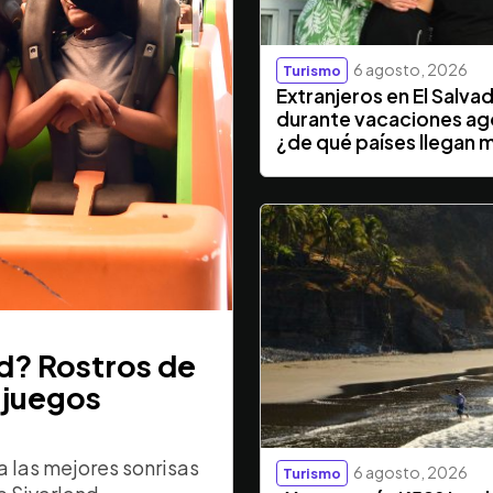
6 agosto, 2026
Turismo
Extranjeros en El Salva
durante vacaciones ag
¿de qué países llegan 
nd? Rostros de
 juegos
 las mejores sonrisas
6 agosto, 2026
Turismo