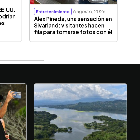
EE.UU.
6 agosto, 2026
Entretenimiento
odrían
Alex Pineda, una sensación en
es
Sivarland: visitantes hacen
fila para tomarse fotos con él