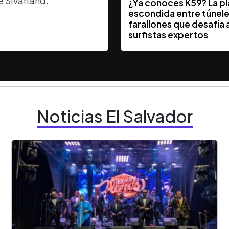
e Sivarland.
¿Ya conocés K59? La p
escondida entre túnele
farallones que desafía a
surfistas expertos
Noticias El Salvador