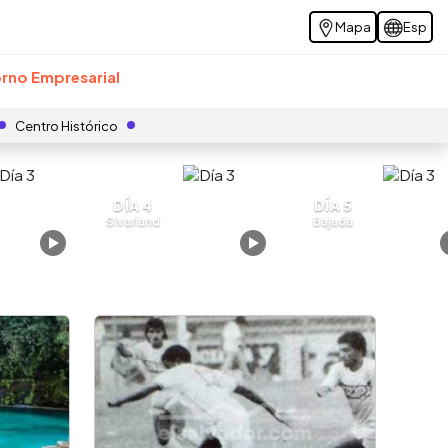
Mapa
Esp
rno Empresarial
Centro Histórico
DÍA 4
DÍA 5
Sivarland
Bajada