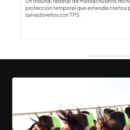
Un tribunal federal de Massachusetts rech
protección temporal que extendía ciertos 
salvadoreños con TPS.