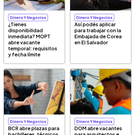
Dinero Y Negocios
Dinero Y Negocios
¿Tienes
Así podés aplicar
disponibilidad
para trabajar con la
inmediata? MOPT
Embajada de Corea
abre vacante
en El Salvador
temporal: requisitos
y fecha límite
Dinero Y Negocios
Dinero Y Negocios
BCR abre plazas para
DOM abre vacantes
bachilleres, técnicos
para arquitectos e