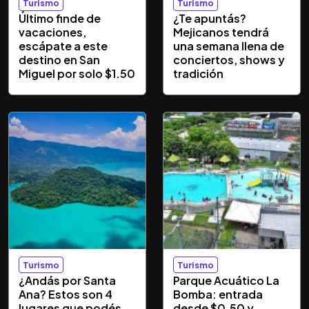
Turismo
Turismo
Último finde de
¿Te apuntás?
vacaciones,
Mejicanos tendrá
escápate a este
una semana llena de
destino en San
conciertos, shows y
Miguel por solo $1.50
tradición
Turismo
Turismo
¿Andás por Santa
Parque Acuático La
Ana? Estos son 4
Bomba: entrada
lugares que podés
desde $0.50 y