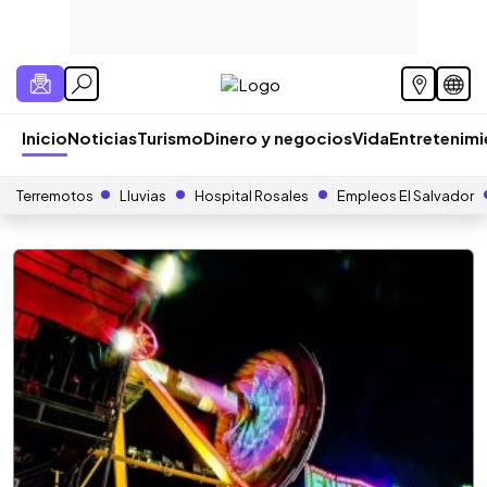
Inicio
Noticias
Turismo
Dinero y negocios
Vida
Entretenim
Terremotos
Lluvias
Hospital Rosales
Empleos El Salvador