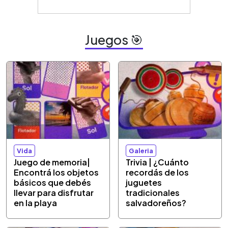
Juegos 🎯
Vida
Galeria
Juego de memoria|
Trivia | ¿Cuánto
Encontrá los objetos
recordás de los
básicos que debés
juguetes
llevar para disfrutar
tradicionales
en la playa
salvadoreños?