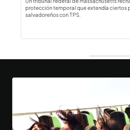
Un tribunal federal de Massachusetts rech
protección temporal que extendía ciertos 
salvadoreños con TPS.