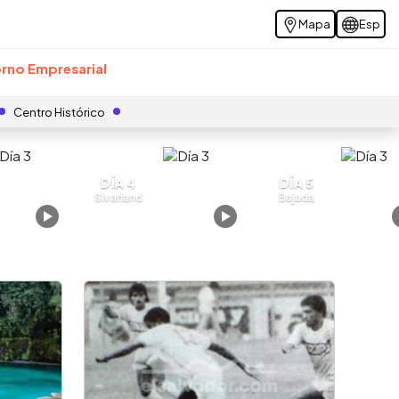
Mapa
Esp
rno Empresarial
Centro Histórico
DÍA 4
DÍA 5
Sivarland
Bajada