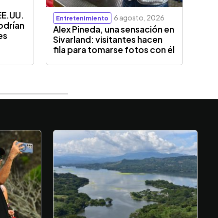
EE.UU.
6 agosto, 2026
Entretenimiento
odrían
Alex Pineda, una sensación en
es
Sivarland: visitantes hacen
fila para tomarse fotos con él