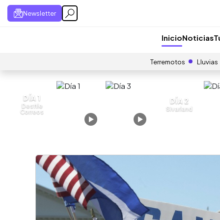
Newsletter
Inicio
Noticias
T
Terremotos
Lluvias
DÍA 1
DÍA 2
Desfile
Sivarland
Correos