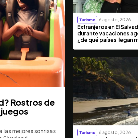
6 agosto, 2026
Turismo
Extranjeros en El Salva
durante vacaciones ag
¿de qué países llegan 
nd? Rostros de
 juegos
 las mejores sonrisas
6 agosto, 2026
Turismo