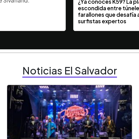
e Sivarland.
¿Ya conocés K59? La p
escondida entre túnele
farallones que desafía a
surfistas expertos
Noticias El Salvador