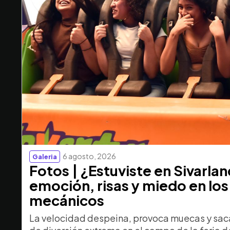
6 agosto, 2026
Galeria
Fotos | ¿Estuviste en Sivarla
emoción, risas y miedo en los
mecánicos
La velocidad despeina, provoca muecas y saca