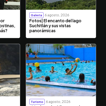
6 agosto, 2026
Galeria
dor
Fotos| El encanto del lago
ostinas,
Suchitlán y sus vistas
más?
panorámicas
6 agosto, 2026
Turismo