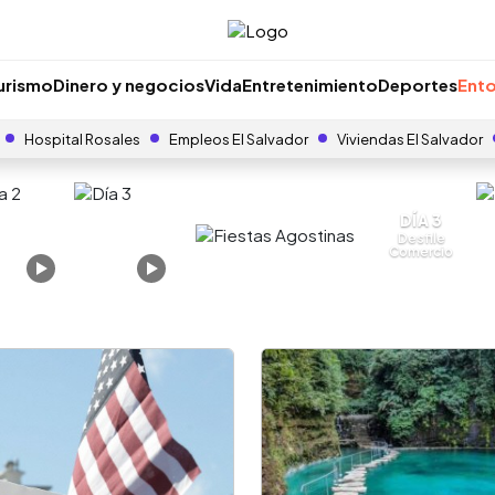
urismo
Dinero y negocios
Vida
Entretenimiento
Deportes
Ento
Hospital Rosales
Empleos El Salvador
Viviendas El Salvador
DÍA 3
Desfile
Comercio