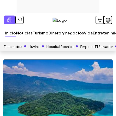
Inicio
Noticias
Turismo
Dinero y negocios
Vida
Entretenim
Terremotos
Lluvias
Hospital Rosales
Empleos El Salvador