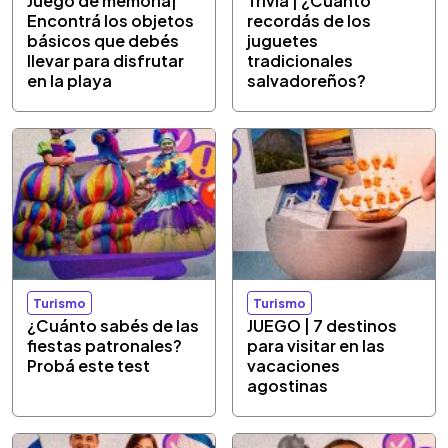
Juego de memoria|
Trivia | ¿Cuánto
Encontrá los objetos
recordás de los
básicos que debés
juguetes
llevar para disfrutar
tradicionales
en la playa
salvadoreños?
Turismo
Turismo
¿Cuánto sabés de las
JUEGO | 7 destinos
fiestas patronales?
para visitar en las
Probá este test
vacaciones
agostinas