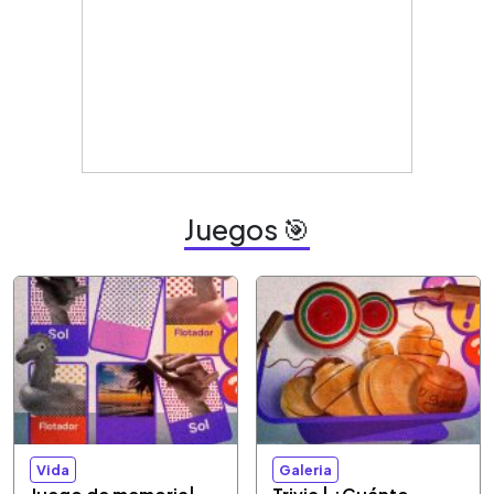
Juegos 🎯
Vida
Galeria