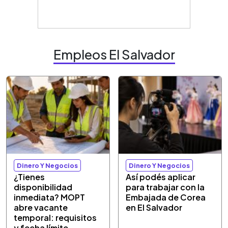
Empleos El Salvador
Dinero Y Negocios
Dinero Y Negocios
¿Tienes
Así podés aplicar
disponibilidad
para trabajar con la
inmediata? MOPT
Embajada de Corea
abre vacante
en El Salvador
temporal: requisitos
y fecha límite