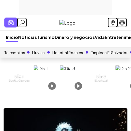
Inicio
Noticias
Turismo
Dinero y negocios
Vida
Entretenim
Terremotos
Lluvias
Hospital Rosales
Empleos El Salvador
DÍA 1
DÍA 2
Desfile Correos
Sivarland