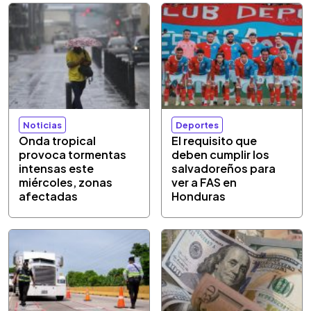
Noticias
Deportes
Onda tropical
El requisito que
provoca tormentas
deben cumplir los
intensas este
salvadoreños para
miércoles, zonas
ver a FAS en
afectadas
Honduras