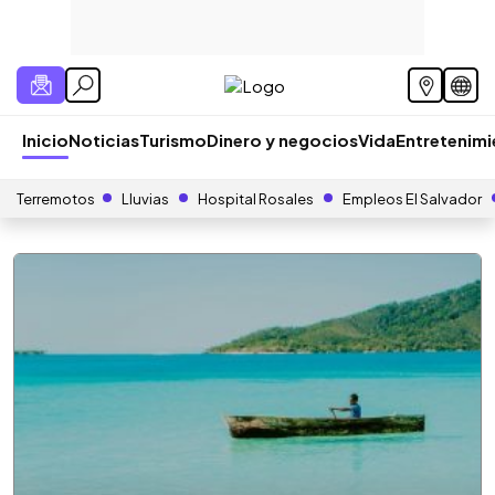
Inicio
Noticias
Turismo
Dinero y negocios
Vida
Entretenim
Terremotos
Lluvias
Hospital Rosales
Empleos El Salvador