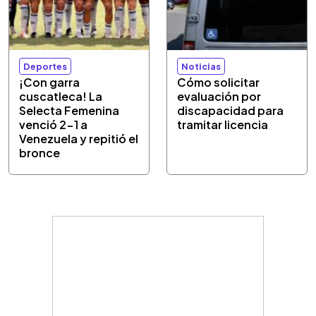
Deportes
Noticias
¡Con garra
Cómo solicitar
cuscatleca! La
evaluación por
Selecta Femenina
discapacidad para
venció 2-1 a
tramitar licencia
Venezuela y repitió el
bronce