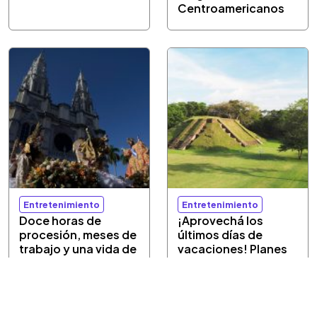
Centroamericanos
Entretenimiento
Entretenimiento
Doce horas de
¡Aprovechá los
procesión, meses de
últimos días de
trabajo y una vida de
vacaciones! Planes
fe honran al Divino
culturales a bajo
Salvador del Mundo
costo del 6 al 9 de
agosto