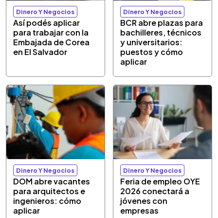
Dinero Y Negocios
Dinero Y Negocios
Así podés aplicar
BCR abre plazas para
para trabajar con la
bachilleres, técnicos
Embajada de Corea
y universitarios:
en El Salvador
puestos y cómo
aplicar
Dinero Y Negocios
Dinero Y Negocios
DOM abre vacantes
Feria de empleo OYE
para arquitectos e
2026 conectará a
ingenieros: cómo
jóvenes con
aplicar
empresas