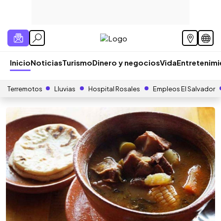
Inicio
Noticias
Turismo
Dinero y negocios
Vida
Entretenim
Terremotos
Lluvias
Hospital Rosales
Empleos El Salvador