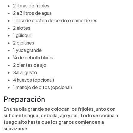
2 libras de frijoles
2 a 3 litros de agua
1 libra de costilla de cerdo o carne de res
2 elotes
1 güisquil
2 pipianes
1 yuca grande
¼ de cebolla blanca
2 dientes de ajo
Sal al gusto
4 huevos (opcional)
1 manojo de pitos (opcional)
Preparación
En una olla grande se colocan los frijoles junto con
suficiente agua, cebolla, ajo y sal. Todo se cocina a
fuego alto hasta que los granos comiencen a
suavizarse.