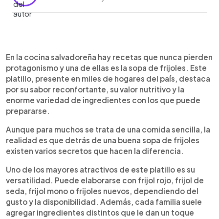
Resumen del artículo:
0:00
►
La sopa de frijoles es uno de los platillos más
Escuchar artículo
En la cocina salvadoreña hay recetas que nunca pierden
tradicionales de la cocina salvadoreña. Su sabor
protagonismo y una de ellas es la sopa de frijoles. Este
casero, bajo costo y versatilidad la convierten en
platillo, presente en miles de hogares del país, destaca
una receta infaltable en muchos hogares. Puede
por su sabor reconfortante, su valor nutritivo y la
prepararse con distintos tipos de frijoles y
enorme variedad de ingredientes con los que puede
acompañarse con ingredientes como costilla de
prepararse.
cerdo, yuca, pipianes, elote, aguacate, crema o
cuajada. Uno de los secretos para lograr un buen
Aunque para muchos se trata de una comida sencilla, la
resultado es cocinar los frijoles con paciencia y
realidad es que detrás de una buena sopa de frijoles
agregar los vegetales en el momento adecuado.
existen varios secretos que hacen la diferencia.
Más que una comida típica, esta sopa representa
tradición, familia y el auténtico sabor de hogar en
Uno de los mayores atractivos de este platillo es su
El Salvador.
versatilidad. Puede elaborarse con frijol rojo, frijol de
seda, frijol mono o frijoles nuevos, dependiendo del
gusto y la disponibilidad. Además, cada familia suele
agregar ingredientes distintos que le dan un toque