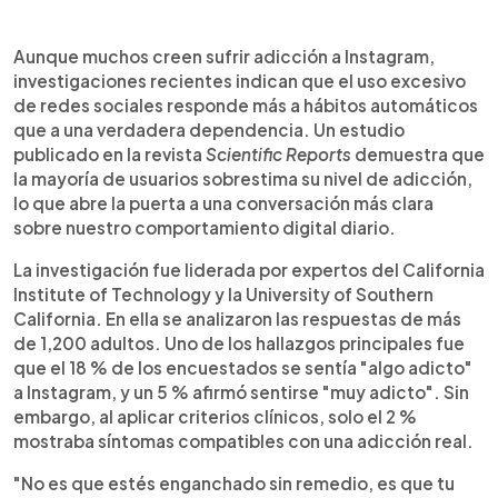
Resumen del artículo:
0:00
►
Aunque muchos creen ser adictos a Instagram, un
Escuchar artículo
Aunque muchos creen sufrir adicción a Instagram,
estudio publicado en Scientific Reports revela
investigaciones recientes indican que el uso excesivo
que la mayoría simplemente repite hábitos
de redes sociales responde más a hábitos automáticos
automáticos. Investigadores del California
que a una verdadera dependencia. Un estudio
Institute of Technology y USC encontraron que
publicado en la revista
Scientific Reports
demuestra que
solo el 2 % de los usuarios presentan signos de
la mayoría de usuarios sobrestima su nivel de adicción,
adicción real, mientras que el resto responde a
lo que abre la puerta a una conversación más clara
rutinas disparadas por factores externos.
sobre nuestro comportamiento digital diario.
Expertos como Ian Anderson explican que
entender esta diferencia permite recuperar el
La investigación fue liderada por expertos del California
control sin culpa. Al reconocer los patrones detrás
Institute of Technology y la University of Southern
del uso de redes sociales, es posible rediseñar el
California. En ella se analizaron las respuestas de más
entorno y adoptar una relación más consciente y
de 1,200 adultos. Uno de los hallazgos principales fue
saludable con la tecnología digital en la vida diaria.
que el 18 % de los encuestados se sentía "algo adicto"
a Instagram, y un 5 % afirmó sentirse "muy adicto". Sin
embargo, al aplicar criterios clínicos, solo el 2 %
mostraba síntomas compatibles con una adicción real.
"No es que estés enganchado sin remedio, es que tu