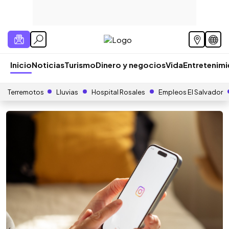
Inicio
Noticias
Turismo
Dinero y negocios
Vida
Entretenim
Terremotos
Lluvias
Hospital Rosales
Empleos El Salvador