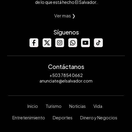
de lo que está hecho El Salvador.
Ver mas ❯
Síguenos
Contáctanos
+503 7854 0662
anunciate@elsalvador.com
Inicio
Turismo
Noticias
Vida
Entretenimiento
Deportes
Dinero y Negocios