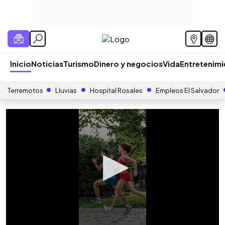
Inicio
Noticias
Turismo
Dinero y negocios
Vida
Entretenim
Terremotos
Lluvias
Hospital Rosales
Empleos El Salvador