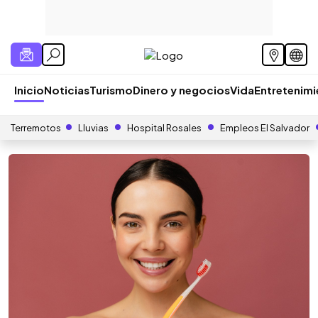
Inicio
Noticias
Turismo
Dinero y negocios
Vida
Entretenim
Terremotos
Lluvias
Hospital Rosales
Empleos El Salvador