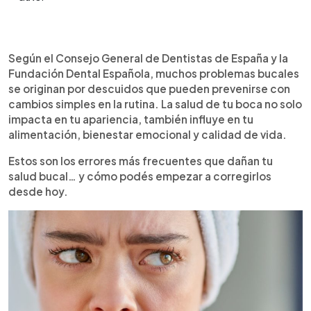
Resumen del artículo:
0:00
►
Cuidar la salud bucal es esencial no solo para una
Escuchar artículo
Según el Consejo General de Dentistas de España y la
sonrisa bonita, sino también para el bienestar
Fundación Dental Española, muchos problemas bucales
general. Los expertos señalan diez errores
se originan por descuidos que pueden prevenirse con
frecuentes: no usar hilo dental, conservar
cambios simples en la rutina. La salud de tu boca no solo
demasiado tiempo el mismo cepillo, abusar de
impacta en tu apariencia, también influye en tu
bebidas azucaradas o ácidas, no hidratarse
alimentación, bienestar emocional y calidad de vida.
adecuadamente, fumar, no usar protector bucal
en deportes, cepillarse con fuerza excesiva,
Estos son los errores más frecuentes que dañan tu
descuidar la protección de los labios, saltarse
salud bucal… y cómo podés empezar a corregirlos
revisiones dentales y creer que la salud oral es
desde hoy.
solo estética. Corregirlos es sencillo: incorporar
hilo dental, cambiar el cepillo cada tres meses,
hidratarse, moderar azúcares, dejar el tabaco y
acudir al dentista regularmente.