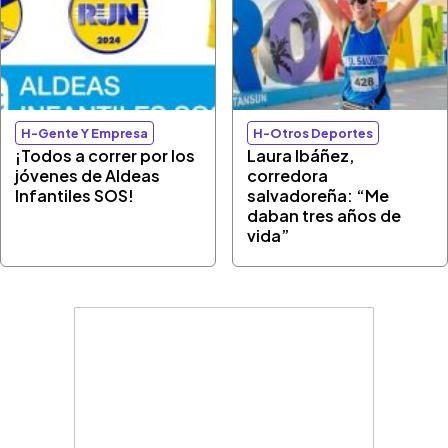
H-Gente Y Empresa
H-Otros Deportes
¡Todos a correr por los
Laura Ibáñez,
jóvenes de Aldeas
corredora
Infantiles SOS!
salvadoreña: “Me
daban tres años de
vida”