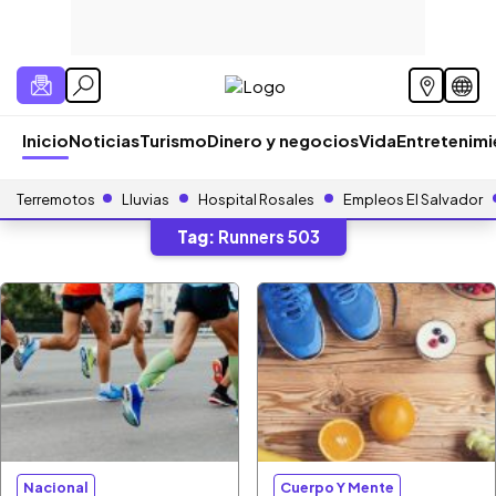
Inicio
Noticias
Turismo
Dinero y negocios
Vida
Entretenim
Terremotos
Lluvias
Hospital Rosales
Empleos El Salvador
Tag:
Runners 503
Nacional
Cuerpo Y Mente