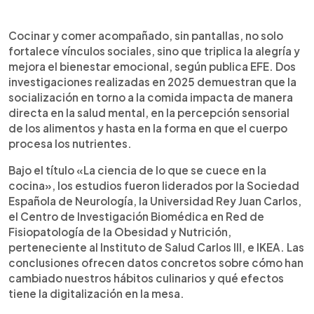
Resumen del artículo:
0:00
►
Cocinar y comer en compañía, sin pantallas,
Escuchar artículo
Cocinar y comer acompañado, sin pantallas, no solo
triplica la alegría y mejora el bienestar emocional,
fortalece vínculos sociales, sino que triplica la alegría y
según dos investigaciones realizadas en 2025 por
mejora el bienestar emocional, según publica EFE. Dos
la Sociedad Española de Neurología, la
investigaciones realizadas en 2025 demuestran que la
Universidad Rey Juan Carlos y el CIBEROBN. Los
socialización en torno a la comida impacta de manera
estudios revelan que la socialización durante las
directa en la salud mental, en la percepción sensorial
comidas aumenta la felicidad en un 232 % y
de los alimentos y hasta en la forma en que el cuerpo
reduce el sentimiento de rechazo en un 23,5 %. En
procesa los nutrientes.
cambio, el uso de dispositivos móviles disminuye
la alegría en un 32 %, incrementa el estrés y
Bajo el título «La ciencia de lo que se cuece en la
favorece hábitos menos conscientes. Comer
cocina», los estudios fueron liderados por la Sociedad
acompañado y desconectado digitalmente
Española de Neurología, la Universidad Rey Juan Carlos,
mejora la salud mental, la absorción de nutrientes
el Centro de Investigación Biomédica en Red de
y fortalece el vínculo social.
Fisiopatología de la Obesidad y Nutrición,
perteneciente al Instituto de Salud Carlos III, e IKEA. Las
conclusiones ofrecen datos concretos sobre cómo han
cambiado nuestros hábitos culinarios y qué efectos
tiene la digitalización en la mesa.