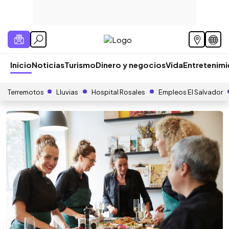
Inicio
Noticias
Turismo
Dinero y negocios
Vida
Entretenim
Terremotos
Lluvias
Hospital Rosales
Empleos El Salvador