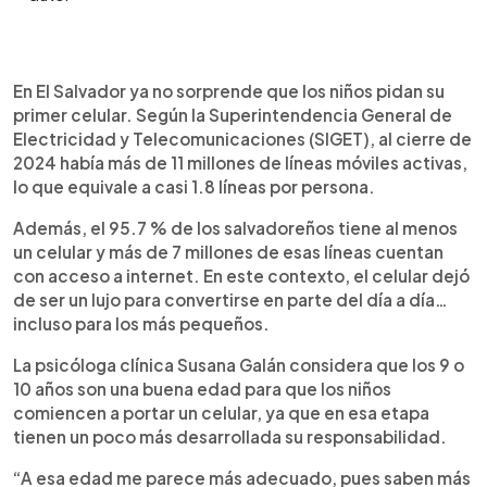
Resumen del artículo:
0:00
►
En El Salvador, casi todos los hogares tienen al
Escuchar artículo
En El Salvador ya no sorprende que los niños pidan su
menos un celular, lo que plantea a los padres la
primer celular. Según la Superintendencia General de
duda de cuándo dar el primero a sus hijos. Según
Electricidad y Telecomunicaciones (SIGET), al cierre de
la psicóloga Susana Galán, la edad recomendada
2024 había más de 11 millones de líneas móviles activas,
es entre los 9 y 10 años, cuando los niños
lo que equivale a casi 1.8 líneas por persona.
comienzan a mostrar mayor responsabilidad. Los
motivos principales son seguridad y
Además, el 95.7 % de los salvadoreños tiene al menos
comunicación, aunque también hay riesgos como
un celular y más de 7 millones de esas líneas cuentan
ciberacoso, adicción o acceso a contenido
con acceso a internet. En este contexto, el celular dejó
inapropiado. Los expertos sugieren empezar con
de ser un lujo para convertirse en parte del día a día…
un celular básico, en modalidad prepago,
incluso para los más pequeños.
acompañado de normas claras, supervisión
constante y diálogo familiar para garantizar un uso
La psicóloga clínica Susana Galán considera que los 9 o
responsable y seguro.
10 años son una buena edad para que los niños
comiencen a portar un celular, ya que en esa etapa
tienen un poco más desarrollada su responsabilidad.
“A esa edad me parece más adecuado, pues saben más