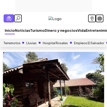
Inicio
Noticias
Turismo
Dinero y negocios
Vida
Entretenim
Terremotos
Lluvias
Hospital Rosales
Empleos El Salvador