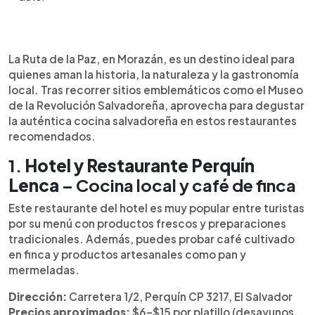
Resumen del artículo:
0:00
►
Recorrer la Ruta de la Paz, en Morazán, es una
Escuchar artículo
La Ruta de la Paz, en Morazán, es un destino ideal para
experiencia que combina memoria histórica,
quienes aman la historia, la naturaleza y la gastronomía
paisajes montañosos y cultura viva. Pero el viaje
local. Tras recorrer sitios emblemáticos como el Museo
no está completo sin disfrutar de su gastronomía.
de la Revolución Salvadoreña, aprovecha para degustar
A lo largo de Perquín y Arambala, distintos
la auténtica cocina salvadoreña en estos restaurantes
restaurantes ofrecen desde comida típica
recomendados.
salvadoreña hasta propuestas artesanales con
ingredientes locales. Pupusas, carnes a la parrilla,
1.
Hotel y Restaurante Perquín
sopas tradicionales y café de finca forman parte
Lenca
– Cocina local y café de finca
del menú que acompaña al visitante. Además de
buen sabor, estos espacios brindan ambientes
Este restaurante del hotel es muy popular entre turistas
acogedores, precios accesibles y vistas
por su menú con productos frescos y preparaciones
privilegiadas, convirtiéndose en paradas ideales
tradicionales. Además, puedes probar café cultivado
para complementar cualquier recorrido turístico.
en finca y productos artesanales como pan y
mermeladas.
Dirección:
Carretera 1/2, Perquín CP 3217, El Salvador
Precios aproximados:
$6–$15 por platillo (desayunos,