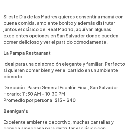
Resumen del artículo:
0:00
►
Este 10 de mayo, sorprendé a mamá con un plan
Escuchar artículo
Si este Día de las Madres quieres consentir a mamá con
diferente: buena comida, ambiente especial y la
buena comida, ambiente bonito y además disfrutar
emoción del clásico en vivo. En San Salvador hay
juntos el clásico del Real Madrid, aquí van algunas
restaurantes ideales para disfrutar en familia
excelentes opciones en San Salvador donde pueden
mientras apoyan juntos a su equipo favorito.
comer delicioso y ver el partido cómodamente.
Desde opciones elegantes como La Pampa y
Brutto, hasta ambientes más relajados y
La Pampa Restaurant
futboleros como Buffalo Wings o Bennigan’s, hay
Ideal para una celebración elegante y familiar. Perfecto
alternativas para todos los gustos y
si quieren comer bien y ver el partido en un ambiente
presupuestos. Además de deliciosos platillos,
cómodo.
muchos lugares contarán con pantallas y
promociones especiales para el partido. Lo
Dirección: Paseo General Escalón Final, San Salvador
importante será compartir tiempo de calidad,
Horario: 11:30 AM – 10:30 PM
celebrar a mamá y vivir juntos una tarde llena de
Promedio por persona: $15 – $40
sabor y fútbol.
Bennigan's
Excelente ambiente deportivo, muchas pantallas y
comida americana para disfrutar el clásico con