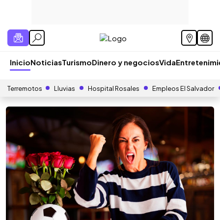
Inicio
Noticias
Turismo
Dinero y negocios
Vida
Entretenim
Terremotos
Lluvias
Hospital Rosales
Empleos El Salvador