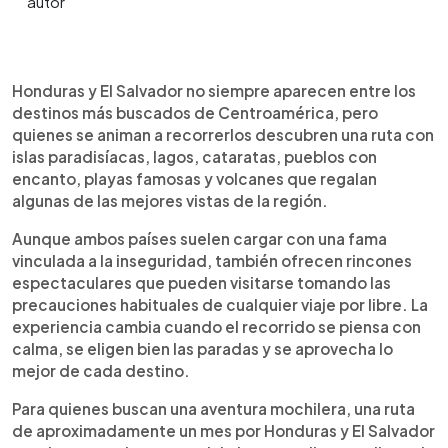
Resumen del artículo:
0:00
►
Honduras y El Salvador ofrecen una ruta turística
Escuchar artículo
Honduras y El Salvador no siempre aparecen entre los
ideal para viajeros por libre que buscan Caribe,
destinos más buscados de Centroamérica, pero
naturaleza, pueblos coloniales, playas y volcanes.
quienes se animan a recorrerlos descubren una ruta con
El itinerario incluye las islas hondureñas de Roatán,
islas paradisíacas, lagos, cataratas, pueblos con
Utila y Cayos Cochinos, reconocidas por sus
encanto, playas famosas y volcanes que regalan
aguas cristalinas y opciones de buceo. También
algunas de las mejores vistas de la región.
destaca el Lago de Yojoa y las Cataratas de
Pulhapanzak. En El Salvador, el recorrido suma San
Aunque ambos países suelen cargar con una fama
Salvador, Suchitoto, El Tunco, El Zonte, Costa
vinculada a la inseguridad, también ofrecen rincones
Azul, la Ruta de las Flores y el Volcán de Santa Ana,
espectaculares que pueden visitarse tomando las
uno de los paisajes más impresionantes por su
precauciones habituales de cualquier viaje por libre. La
cráter y vistas al Lago de Coatepeque.
experiencia cambia cuando el recorrido se piensa con
calma, se eligen bien las paradas y se aprovecha lo
mejor de cada destino.
Para quienes buscan una aventura mochilera, una ruta
de aproximadamente un mes por Honduras y El Salvador