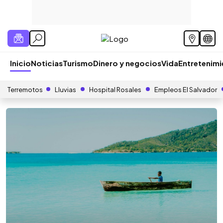
Inicio
Noticias
Turismo
Dinero y negocios
Vida
Entretenim
Terremotos
Lluvias
Hospital Rosales
Empleos El Salvador