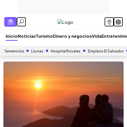
Inicio
Noticias
Turismo
Dinero y negocios
Vida
Entretenim
Terremotos
Lluvias
Hospital Rosales
Empleos El Salvador