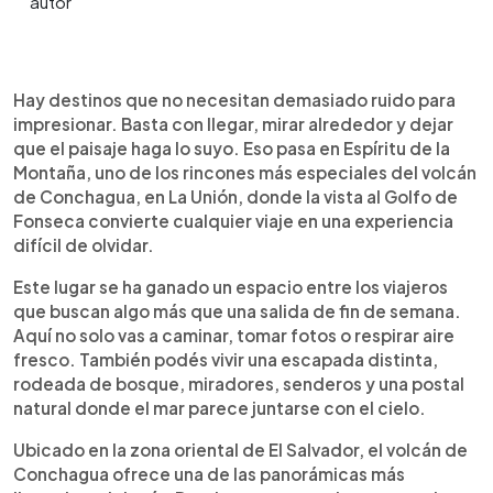
Resumen del artículo:
0:00
►
Espíritu de la Montaña, en Conchagua, La Unión, es
Escuchar artículo
Hay destinos que no necesitan demasiado ruido para
uno de los destinos turísticos más atractivos para
impresionar. Basta con llegar, mirar alrededor y dejar
quienes buscan naturaleza, aventura y vistas
que el paisaje haga lo suyo. Eso pasa en Espíritu de la
impresionantes en El Salvador. Ubicado en las
Montaña, uno de los rincones más especiales del volcán
laderas del volcán de Conchagua, este lugar
de Conchagua, en La Unión, donde la vista al Golfo de
ofrece senderos, miradores, zonas para acampar
Fonseca convierte cualquier viaje en una experiencia
y una panorámica privilegiada del Golfo de
difícil de olvidar.
Fonseca. Su clima fresco, el contacto con la
montaña y la posibilidad de ver amaneceres
Este lugar se ha ganado un espacio entre los viajeros
únicos lo convierten en una escapada ideal para
que buscan algo más que una salida de fin de semana.
familias, parejas y grupos de amigos. Es una
Aquí no solo vas a caminar, tomar fotos o respirar aire
opción perfecta para desconectarte de la rutina y
fresco. También podés vivir una escapada distinta,
disfrutar del oriente salvadoreño.
rodeada de bosque, miradores, senderos y una postal
natural donde el mar parece juntarse con el cielo.
Ubicado en la zona oriental de El Salvador, el volcán de
Conchagua ofrece una de las panorámicas más