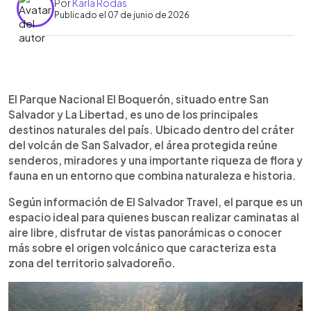
Por
Karla Rodas
Publicado el 07 de junio de 2026
Resumen del artículo:
0:00
►
El Parque Nacional El Boquerón, ubicado en la
Escuchar artículo
El Parque Nacional El Boquerón, situado entre San
cima del volcán de San Salvador, es uno de los
Salvador y La Libertad, es uno de los principales
principales destinos naturales de El Salvador.
destinos naturales del país. Ubicado dentro del cráter
Según información de El Salvador Travel, el área
del volcán de San Salvador, el área protegida reúne
protegida ofrece senderos, miradores y vistas
senderos, miradores y una importante riqueza de flora y
panorámicas del cráter y sus alrededores. Entre
fauna en un entorno que combina naturaleza e historia.
sus principales atractivos destaca El
Boqueroncito, una formación volcánica surgida
Según información de El Salvador Travel, el parque es un
tras la erupción de 1917, la última registrada por el
espacio ideal para quienes buscan realizar caminatas al
complejo volcánico de San Salvador. Más de un
aire libre, disfrutar de vistas panorámicas o conocer
siglo después, los visitantes pueden recorrer un
más sobre el origen volcánico que caracteriza esta
paisaje marcado por ese acontecimiento
zona del territorio salvadoreño.
histórico, además de disfrutar de restaurantes,
cafés y miradores en la zona.