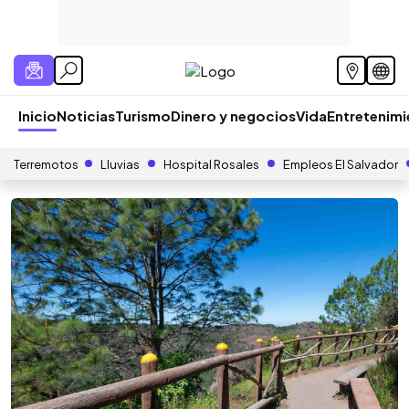
Inicio
Noticias
Turismo
Dinero y negocios
Vida
Entretenim
Terremotos
Lluvias
Hospital Rosales
Empleos El Salvador