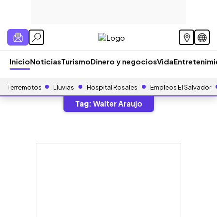
Inicio
Noticias
Turismo
Dinero y negocios
Vida
Entretenim
Terremotos
Lluvias
Hospital Rosales
Empleos El Salvador
Tag:
Walter Araujo