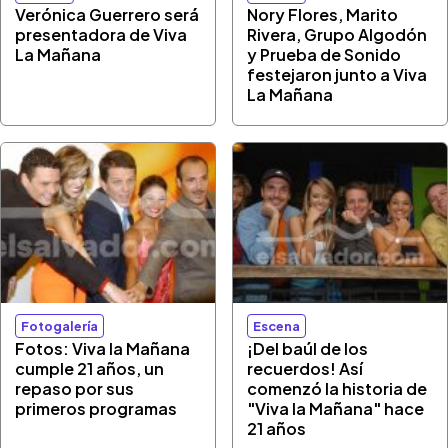
Verónica Guerrero será
Nory Flores, Marito
presentadora de Viva
Rivera, Grupo Algodón
La Mañana
y Prueba de Sonido
festejaron junto a Viva
La Mañana
Fotogalería
Escena
Fotos: Viva la Mañana
¡Del baúl de los
cumple 21 años, un
recuerdos! Así
repaso por sus
comenzó la historia de
primeros programas
"Viva la Mañana" hace
21 años