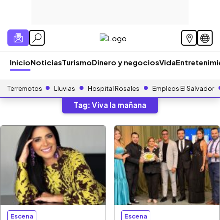
Inicio
Noticias
Turismo
Dinero y negocios
Vida
Entretenim
Terremotos
Lluvias
Hospital Rosales
Empleos El Salvador
Tag:
Viva la mañana
Escena
Escena