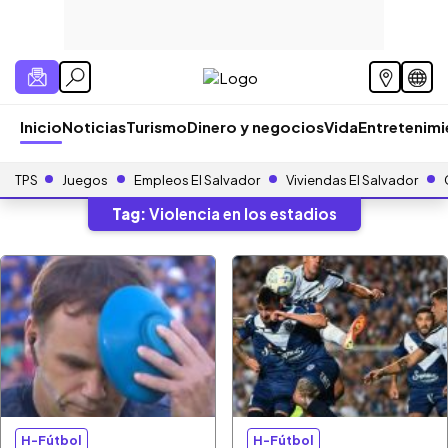
Inicio
Noticias
Turismo
Dinero y negocios
Vida
Entretenim
TPS
Juegos
Empleos El Salvador
Viviendas El Salvador
Tag:
Violencia en los estadios
H-Fútbol
H-Fútbol