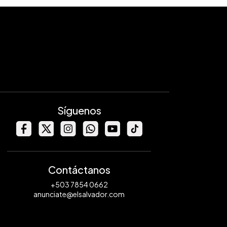
Síguenos
Contáctanos
+503 7854 0662
anunciate@elsalvador.com