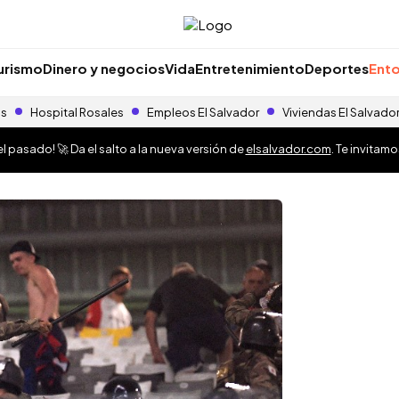
urismo
Dinero y negocios
Vida
Entretenimiento
Deportes
Ento
as
Hospital Rosales
Empleos El Salvador
Viviendas El Salvado
 pasado! 🚀 Da el salto a la nueva versión de
elsalvador.com
. Te invitam