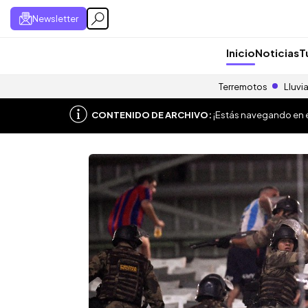
Newsletter
Inicio
Noticias
T
Terremotos
Lluvi
CONTENIDO DE ARCHIVO:
¡Estás navegando en el