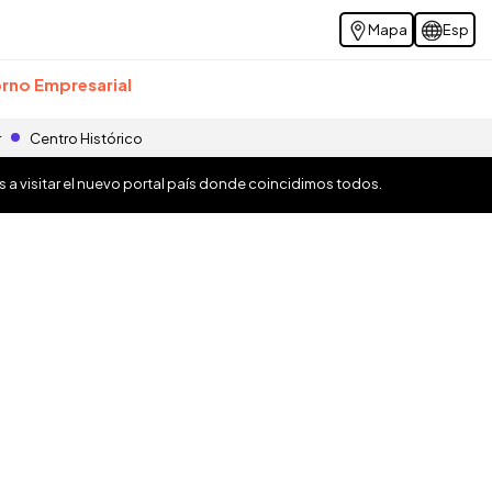
Mapa
Esp
rno Empresarial
r
Centro Histórico
os a visitar el nuevo portal país donde coincidimos todos.