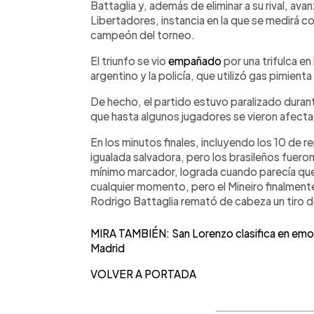
Battaglia y, además de eliminar a su rival, ava
Libertadores, instancia en la que se medirá co
campeón del torneo.
El triunfo se vio
empañado
por una trifulca e
argentino y la policía, que utilizó gas pimienta
De hecho, el partido estuvo paralizado durant
que hasta algunos jugadores se vieron afect
En los minutos finales, incluyendo los 10 de r
igualada salvadora, pero los brasileños fueron 
mínimo marcador, lograda cuando parecía que 
cualquier momento, pero el Mineiro finalmente
Rodrigo Battaglia remató de cabeza un tiro 
MIRA TAMBIÉN: San Lorenzo clasifica en emot
Madrid
VOLVER A PORTADA