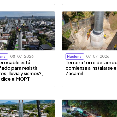
08-07-2026
07-07-2026
onal
Nacional
aerocable está
Tercera torre del aero
ñado para resistir
comienza a instalarse e
os, lluvia y sismos?,
Zacamil
 dice el MOPT