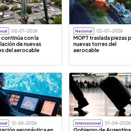
02-07-2026
02-07-2026
onal
Nacional
continúa con la
MOPT traslada piezas 
alación de nuevas
nuevas torres del
es del aerocable
aerocable
12-06-2026
01-04-2026
onal
Internacional
ación aeronáutica en
Gobierno de Argentina