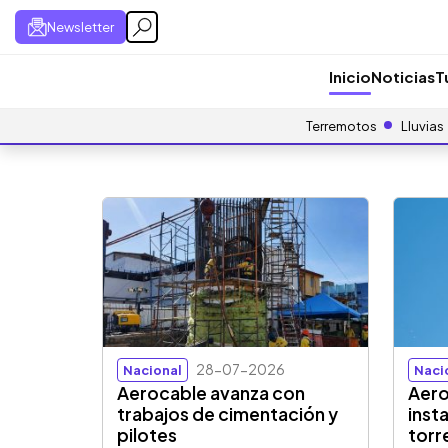
Newsletter
Inicio
Noticias
T
Terremotos
Lluvias
28-07-2026
Nacional
Naci
Aerocable avanza con
Aero
trabajos de cimentación y
inst
pilotes
torr