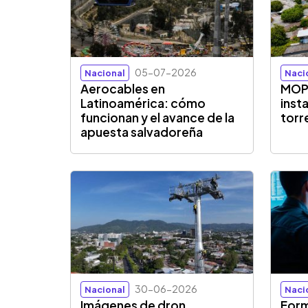
05-07-2026
Nacional
Naci
Aerocables en
MOP 
Latinoamérica: cómo
inst
funcionan y el avance de la
torr
apuesta salvadoreña
30-06-2026
Nacional
Naci
Imágenes de dron
Form