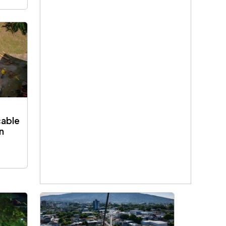
cable
n