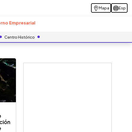
Mapa
Esp
rno Empresarial
Centro Histórico
e
ación
e