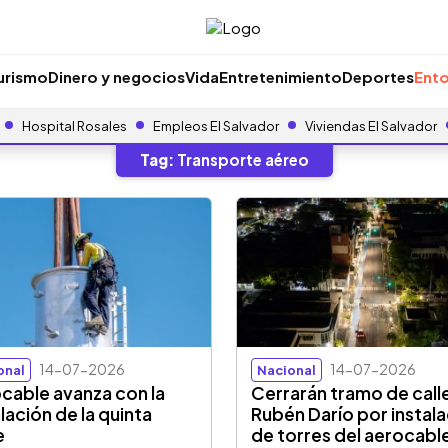
urismo
Dinero y negocios
Vida
Entretenimiento
Deportes
Ento
Hospital Rosales
Empleos El Salvador
Viviendas El Salvador
Tag:
Transporte aéreo
14-07-2026
14-07-2026
onal
Nacional
cable avanza con la
Cerrarán tramo de call
alación de la quinta
Rubén Darío por instal
e
de torres del aerocabl