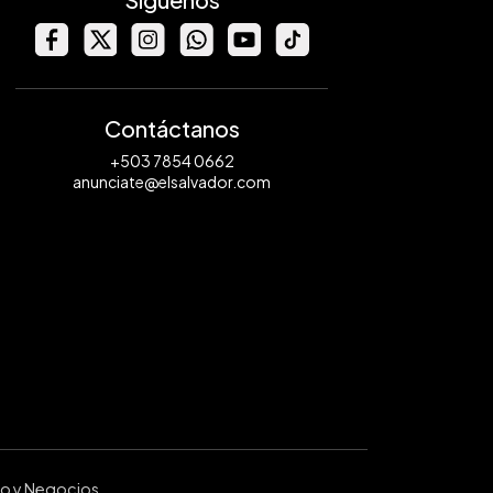
Contáctanos
+503 7854 0662
anunciate@elsalvador.com
ro y Negocios