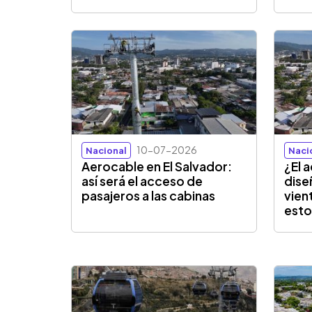
10-07-2026
Nacional
Naci
Aerocable en El Salvador:
¿El 
así será el acceso de
dise
pasajeros a las cabinas
vient
esto