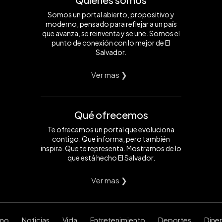
Somos un portal abierto, propositivo y
moderno, pensado para reflejar a un país
que avanza, se reinventa y se une. Somos el
punto de conexión con lo mejor de El
Salvador.
Ver mas ❯
Qué ofrecemos
Te ofrecemos un portal que evoluciona
contigo. Que informa, pero también
inspira. Que te representa. Mostramos de lo
que está hecho El Salvador.
Ver mas ❯
smo
Noticias
Vida
Entretenimiento
Deportes
Dine