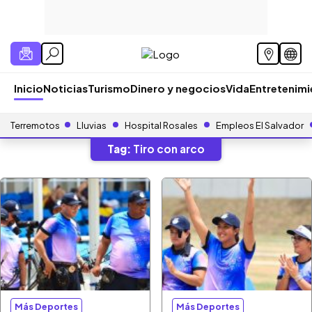
Inicio
Noticias
Turismo
Dinero y negocios
Vida
Entretenim
Terremotos
Lluvias
Hospital Rosales
Empleos El Salvador
Tag:
Tiro con arco
Más Deportes
Más Deportes