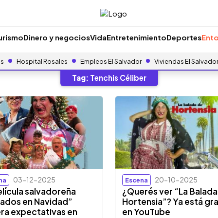
urismo
Dinero y negocios
Vida
Entretenimiento
Deportes
Ento
as
Hospital Rosales
Empleos El Salvador
Viviendas El Salvado
Tag:
Tenchis Céliber
03-12-2025
20-10-2025
na
Escena
elícula salvadoreña
¿Querés ver “La Balada
ados en Navidad”
Hortensia”? Ya está gra
ra expectativas en
en YouTube