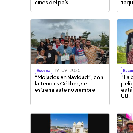
cines del país
taqui
19-09-2025
Escena
Esce
“Mojados en Navidad”, con
"La 
la Tenchis Céliber, se
pelí
estrena este noviembre
está
UU.