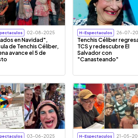
02-08-2025
26-07-2
pectaculos
H-Espectaculos
ados en Navidad",
Tenchis Céliber regres
cula de Tenchis Céliber,
TCS y redescubre El
ena avance el 5 de
Salvador con
sto
"Canasteando"
03-06-2025
21-05-20
pectaculos
H-Espectaculos