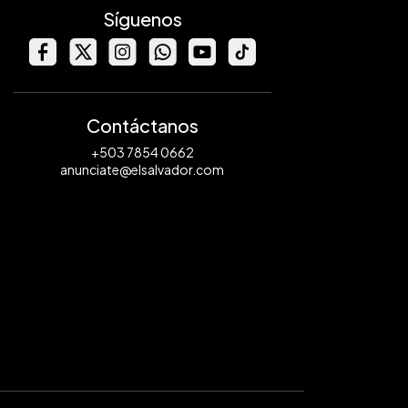
Síguenos
Contáctanos
+503 7854 0662
anunciate@elsalvador.com