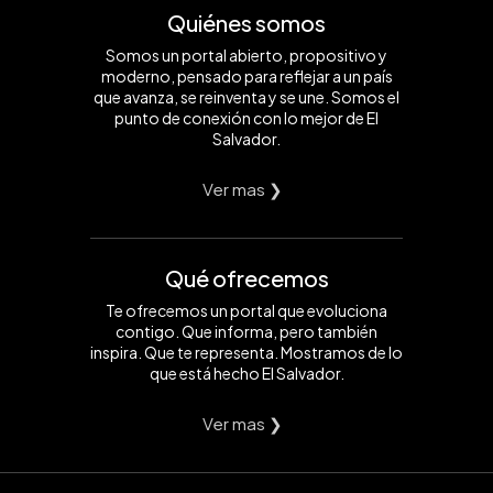
Quiénes somos
Somos un portal abierto, propositivo y
moderno, pensado para reflejar a un país
que avanza, se reinventa y se une. Somos el
punto de conexión con lo mejor de El
Salvador.
Ver mas ❯
Qué ofrecemos
Te ofrecemos un portal que evoluciona
contigo. Que informa, pero también
inspira. Que te representa. Mostramos de lo
que está hecho El Salvador.
Ver mas ❯