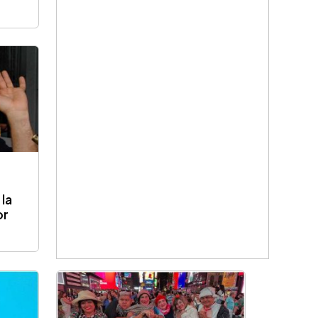
 la
or