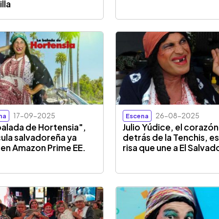
lla
17-09-2025
26-08-2025
na
Escena
balada de Hortensia",
Julio Yúdice, el corazón
cula salvadoreña ya
detrás de la Tenchis, es
 en Amazon Prime EE.
risa que une a El Salvad