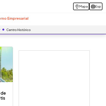
Mapa
Esp
rno Empresarial
r
Centro Histórico
 de
tis