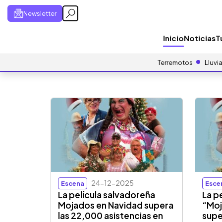
Newsletter
Inicio
Noticias
T
Terremotos
Lluvi
24-12-2025
Escena
Esce
La película salvadoreña
La p
Mojados en Navidad supera
“Moj
las 22,000 asistencias en
supe