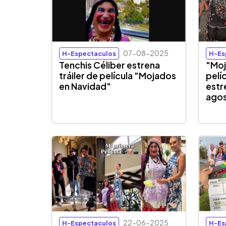
07-08-2025
H-Espectaculos
H-Es
Tenchis Céliber estrena
"Moj
tráiler de película "Mojados
pelí
en Navidad"
estr
ago
22-06-2025
H-Espectaculos
H-Es