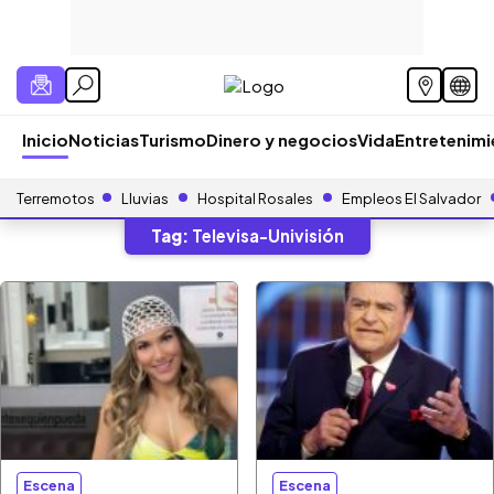
Inicio
Noticias
Turismo
Dinero y negocios
Vida
Entretenim
Terremotos
Lluvias
Hospital Rosales
Empleos El Salvador
Tag:
Televisa-Univisión
Escena
Escena