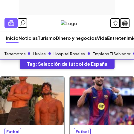
Inicio
Noticias
Turismo
Dinero y negocios
Vida
Entretenim
Terremotos
Lluvias
Hospital Rosales
Empleos El Salvador
Tag:
Selección de fútbol de España
Futbol
Futbol