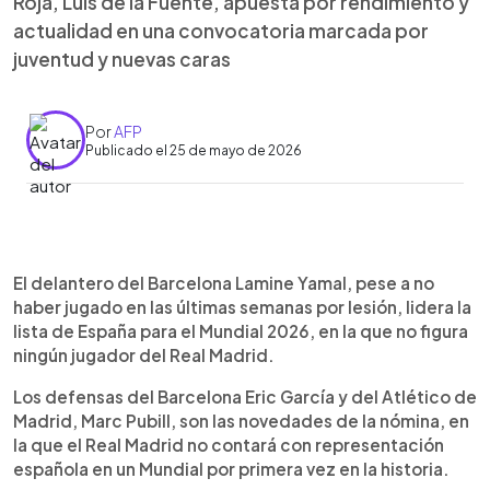
Roja, Luis de la Fuente, apuesta por rendimiento y
actualidad en una convocatoria marcada por
juventud y nuevas caras
Por
AFP
Publicado el 25 de mayo de 2026
Resumen del artículo:
0:00
►
Lamine Yamal encabeza la convocatoria de
Escuchar artículo
El delantero del Barcelona Lamine Yamal, pese a no
España para el Mundial 2026, pese a llegar con
haber jugado en las últimas semanas por lesión, lidera la
molestias físicas, en una lista que marca un hecho
lista de España para el Mundial 2026, en la que no figura
histórico: por primera vez no hay jugadores del
ningún jugador del Real Madrid.
Real Madrid. El seleccionador Luis de la Fuente
apostó por el rendimiento y la actualidad de los
Los defensas del Barcelona Eric García y del Atlético de
futbolistas, incluyendo novedades como Eric
Madrid, Marc Pubill, son las novedades de la nómina, en
García y Marc Pubill. España llega con optimismo y
la que el Real Madrid no contará con representación
se considera candidata al título, aunque con
española en un Mundial por primera vez en la historia.
cautela. La Roja buscará mejorar sus últimas