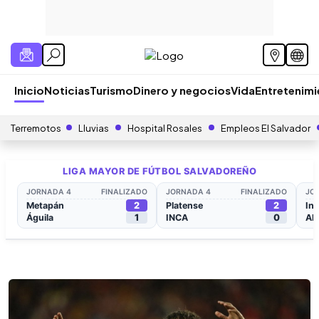
Inicio
Noticias
Turismo
Dinero y negocios
Vida
Entretenim
Terremotos
Lluvias
Hospital Rosales
Empleos El Salvador