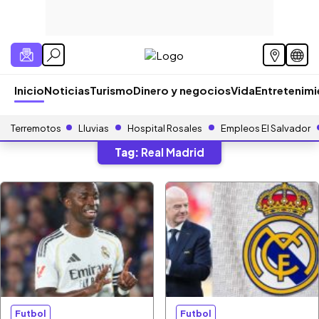
Inicio
Noticias
Turismo
Dinero y negocios
Vida
Entretenim
Terremotos
Lluvias
Hospital Rosales
Empleos El Salvador
Tag:
Real Madrid
Futbol
Futbol