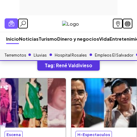
Inicio
Noticias
Turismo
Dinero y negocios
Vida
Entretenim
Terremotos
Lluvias
Hospital Rosales
Empleos El Salvador
Tag:
René Valdivieso
Escena
H-Espectaculos